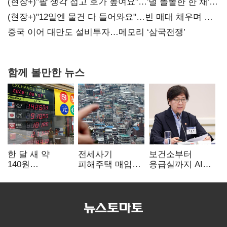
숙제
(현장+)"팔 생각 접고 호가 높여요"…'덜 똘똘한 한 채'
20억 키맞추기
(현장+)"12일엔 물건 다 들어와요"…빈 매대 채우며 문
연 홈플러스
중국 이어 대만도 설비투자…메모리 ‘삼국전쟁’
함께 볼만한 뉴스
한 달 새 약
전세사기
보건소부터
140원
피해주택 매입
응급실까지 AI
급락…'역대급
1만호 돌파…
확산…지역의료
엔저'에 원화
누적 피해자
혁신 본격화
변곡점
4만278명