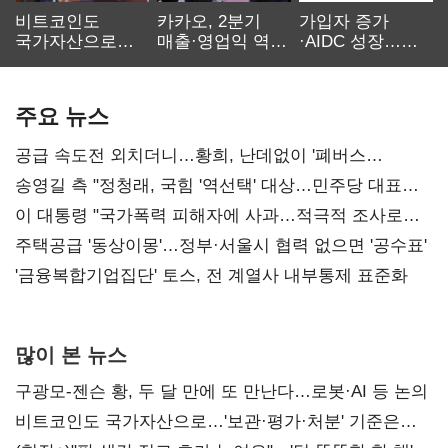
비트코인도
카카오, 2분기
가입자 증가
국가자산으로…'
매출·영업익 역대
·AIDC 성장…
보관·평가·처분'
최대…에이전트
SKT 2분기 성장
기준은 숙제
AI 수익화 관건
본궤도
주요 뉴스
공급 속도전 외치더니…황희, 난데없이 '폐버스
리모델링' 제안
송영길 측 "정청래, 국힘 '역선택' 대상…민주당 대표로
총선 지휘 못해"
이 대통령 "국가폭력 피해자에 사과…적극적 조사로
진실 밝혀야"
주택공급 '동상이몽'…정부·서울시 협력 없으면 '공수표'
'금융복합기업집단' 토스, 전 계열사 내부통제 표준화
많이 본 뉴스
구광모-젠슨 황, 두 달 만에 또 만난다…로봇·AI 등 논의
비트코인도 국가자산으로…'보관·평가·처분' 기준은