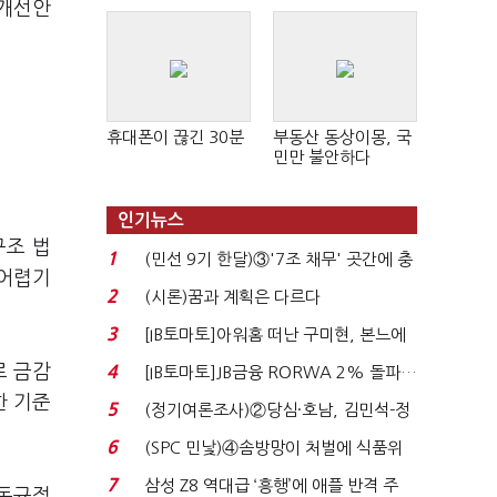
 개선안
휴대폰이 끊긴 30분
부동산 동상이몽, 국
민만 불안하다
인기뉴스
구조 법
1
(민선 9기 한달)③'7조 채무' 곳간에 충
 어렵기
격…추미애, 20년...
2
(시론)꿈과 계획은 다르다
3
[IB토마토]아워홈 떠난 구미현, 본느에
340억 베팅…가...
로 금감
4
[IB토마토]JB금융 RORWA 2% 돌파…
실적 견인은 은행 ...
한 기준
5
(정기여론조사)②당심·호남, 김민석-정
청래 '초접전'...
6
(SPC 민낯)④솜방망이 처벌에 식품위
생법 위반 반복...
7
삼성 Z8 역대급 ‘흥행’에 애플 반격 주
감독규정