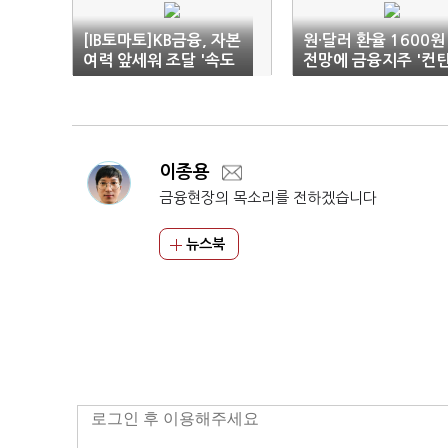
[IB토마토]KB금융, 자본
원·달러 환율 1600원
여력 앞세워 조달 '속도
전망에 금융지주 '컨
조절'
전시 플랜' 가동 검토
이종용
금융현장의 목소리를 전하겠습니다
뉴스북