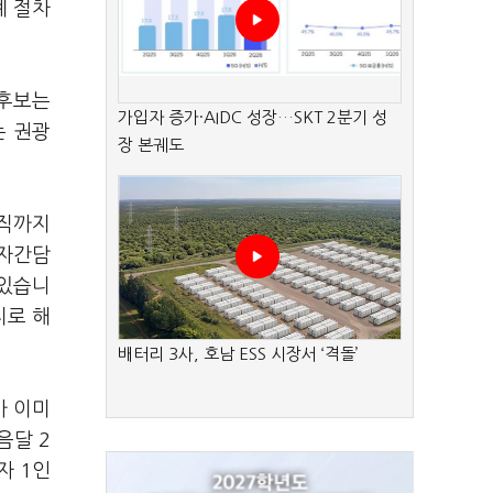
계 절차
 후보는
가입자 증가·AIDC 성장…SKT 2분기 성
는 권광
장 본궤도
아직까지
기자간담
 있습니
지로 해
배터리 3사, 호남 ESS 시장서 ‘격돌’
가 이미
음달 2
자 1인