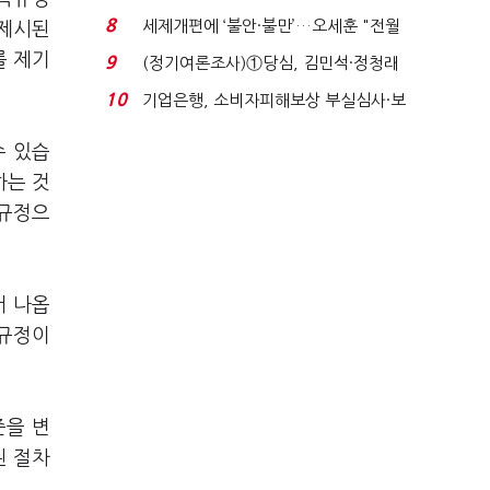
목…9월 ‘폴...
8
세제개편에 ‘불안·불만’…오세훈 "전월
 제시된
세 구하기 더 ...
를 제기
9
(정기여론조사)①당심, 김민석·정청래
'초접전'…대통령 ...
10
기업은행, 소비자피해보상 부실심사·보
이스피싱 공시 ...
수 있습
하는 것
 규정으
서 나옵
 규정이
준을 변
된 절차