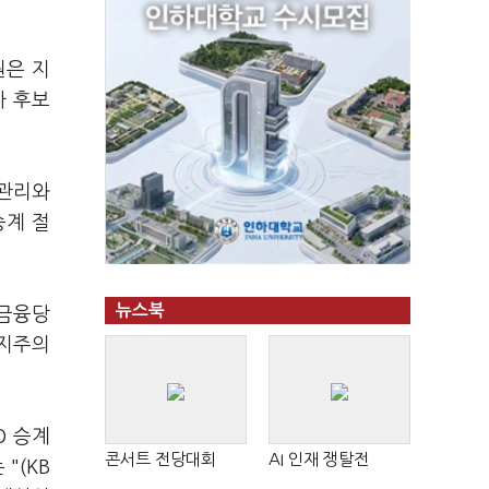
원은 지
나 후보
 관리와
승계 절
뉴스북
 금융당
융지주의
O 승계
콘서트 전당대회
AI 인재 쟁탈전
"(KB