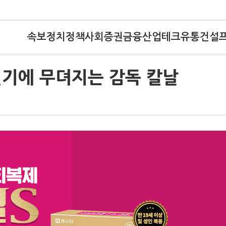
속보
정치
정책
사회
증권
금융
산업
테크
유통
건설
실기에 무뎌지는 감독 칼날