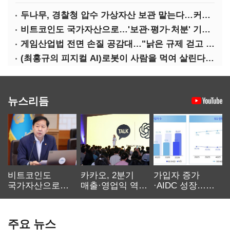
두나무, 경찰청 압수 가상자산 보관 맡는다…커스터디 사업 최종 낙찰
비트코인도 국가자산으로…'보관·평가·처분' 기준은 숙제
게임산업법 전면 손질 공감대…"낡은 규제 걷고 안전장치 촘촘히 해야"
(최홍규의 피지컬 AI)로봇이 사람을 먹여 살린다, 그런데 언제 먹여야 할지는 모른다
뉴스리듬
비트코인도
카카오, 2분기
가입자 증가
국가자산으로…'
매출·영업익 역대
·AIDC 성장…
보관·평가·처분'
최대…에이전트
SKT 2분기 성장
기준은 숙제
AI 수익화 관건
본궤도
주요 뉴스