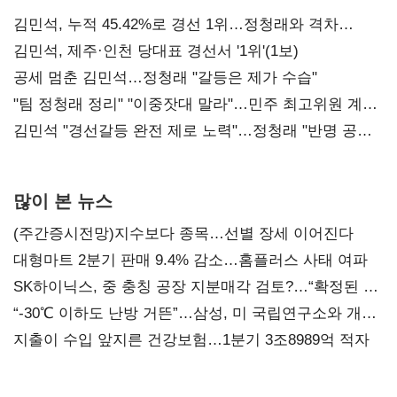
김민석, 누적 45.42%로 경선 1위…정청래와 격차
0.86%p(2보)
김민석, 제주·인천 당대표 경선서 '1위'(1보)
공세 멈춘 김민석…정청래 "갈등은 제가 수습"
"팀 정청래 정리" "이중잣대 말라"…민주 최고위원 계파
다툼 격화
김민석 "경선갈등 완전 제로 노력"…정청래 "반명 공세
사과부터"
많이 본 뉴스
(주간증시전망)지수보다 종목…선별 장세 이어진다
대형마트 2분기 판매 9.4% 감소…홈플러스 사태 여파
SK하이닉스, 중 충칭 공장 지분매각 검토?…“확정된 바
없어”
“-30℃ 이하도 난방 거뜬”…삼성, 미 국립연구소와 개발
협력
지출이 수입 앞지른 건강보험…1분기 3조8989억 적자