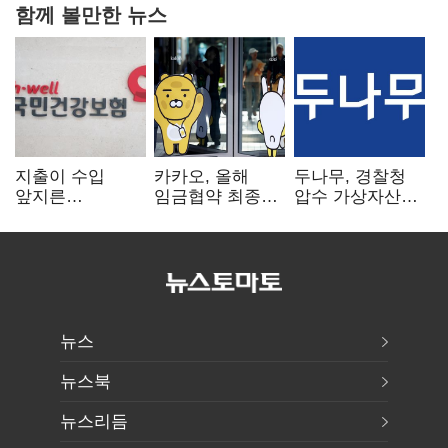
함께 볼만한 뉴스
지출이 수입
카카오, 올해
두나무, 경찰청
앞지른
임금협약 최종
압수 가상자산
건강보험…1분기
타결…연봉 6.3%
보관 맡는다…
3조8989억 적자
인상·격려금
커스터디 사업
300만원
최종 낙찰
뉴스
뉴스북
뉴스리듬