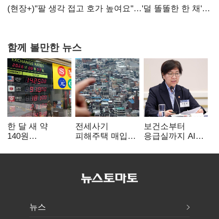
숙제
(현장+)"팔 생각 접고 호가 높여요"…'덜 똘똘한 한 채'
20억 키맞추기
함께 볼만한 뉴스
한 달 새 약
전세사기
보건소부터
140원
피해주택 매입
응급실까지 AI
급락…'역대급
1만호 돌파…
확산…지역의료
엔저'에 원화
누적 피해자
혁신 본격화
변곡점
4만278명
뉴스