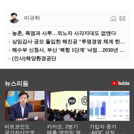
이규하
농촌, 폭염과 사투…외노자 사각지대도 없앤다
상임감사 공모 돌입한 해진공 "투명경영 체계 한층 강화"
해수부 신청사, 부산 '북항 1단계' 낙점…2030년 완공 목표
(인사)해양환경공단
뉴스리듬
비트코인도
카카오, 2분기
가입자 증가
국가자산으로…'
매출·영업익 역대
·AIDC 성장…