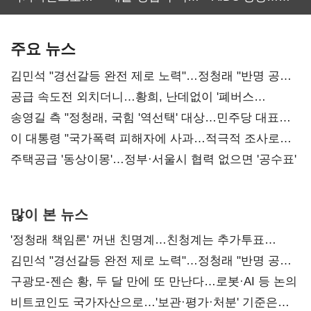
보관·평가·처분'
최대…에이전트
SKT 2분기 성장
기준은 숙제
AI 수익화 관건
본궤도
주요 뉴스
김민석 "경선갈등 완전 제로 노력"…정청래 "반명 공세
사과부터"
공급 속도전 외치더니…황희, 난데없이 '폐버스
리모델링' 제안
송영길 측 "정청래, 국힘 '역선택' 대상…민주당 대표로
총선 지휘 못해"
이 대통령 "국가폭력 피해자에 사과…적극적 조사로
진실 밝혀야"
주택공급 '동상이몽'…정부·서울시 협력 없으면 '공수표'
많이 본 뉴스
'정청래 책임론' 꺼낸 친명계…친청계는 추가투표
때리기
김민석 "경선갈등 완전 제로 노력"…정청래 "반명 공세
사과부터"
구광모-젠슨 황, 두 달 만에 또 만난다…로봇·AI 등 논의
비트코인도 국가자산으로…'보관·평가·처분' 기준은