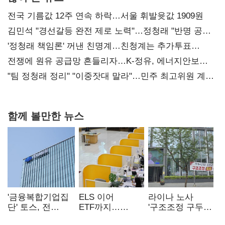
전국 기름값 12주 연속 하락…서울 휘발윳값 1909원
김민석 "경선갈등 완전 제로 노력"…정청래 "반명 공세
사과부터"
'정청래 책임론' 꺼낸 친명계…친청계는 추가투표
때리기
전쟁에 원유 공급망 흔들리자…K-정유, 에너지안보
핵심으로 재부상
"팀 정청래 정리" "이중잣대 말라"…민주 최고위원 계파
다툼 격화
함께 볼만한 뉴스
'금융복합기업집
ELS 이어
라이나 노사
단' 토스, 전
ETF까지…
'구조조정 구두
계열사 내부통제
고위험상품 판매
합의안' 도출