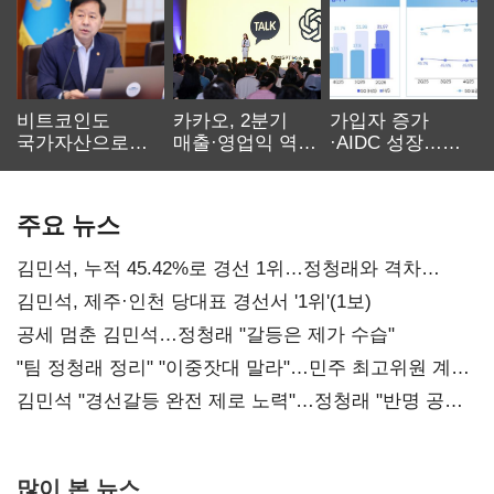
비트코인도
카카오, 2분기
가입자 증가
국가자산으로…'
매출·영업익 역대
·AIDC 성장…
보관·평가·처분'
최대…에이전트
SKT 2분기 성장
기준은 숙제
AI 수익화 관건
본궤도
주요 뉴스
김민석, 누적 45.42%로 경선 1위…정청래와 격차
0.86%p(2보)
김민석, 제주·인천 당대표 경선서 '1위'(1보)
공세 멈춘 김민석…정청래 "갈등은 제가 수습"
"팀 정청래 정리" "이중잣대 말라"…민주 최고위원 계파
다툼 격화
김민석 "경선갈등 완전 제로 노력"…정청래 "반명 공세
사과부터"
많이 본 뉴스