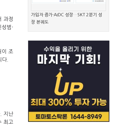
가입자 증가·AIDC 성장…SKT 2분기 성
거 과정
장 본궤도
신성범·
원이 조
니다.
. 지난
수 최고