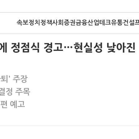
속보
정치
정책
사회
증권
금융
산업
테크
유통
건설
'에 정점식 경고…현실성 낮아진
퇴' 주장
 결정 주목
개편 예고