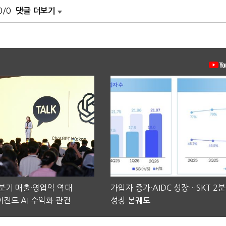
0/0
댓글 더보기
2분기 매출·영업익 역대
가입자 증가·AIDC 성장…SKT 2
전트 AI 수익화 관건
성장 본궤도