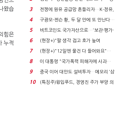
 방안으
청래 "반명 공세 사...
 나왔습
3
전쟁에 원유 공급망 흔들리자…K-정유,
에너지안보 핵심...
4
구광모-젠슨 황, 두 달 만에 또 만난다…
로봇·AI 등 논...
5
비트코인도 국가자산으로…'보관·평가·
민의힘은
처분' 기준은 ...
6
(현장+)"팔 생각 접고 호가 높여
가 누적
요"…'덜 똘똘한 한 채' 20...
7
(현장+)"12일엔 물건 다 들어와요"…
빈 매대 채우며 문 연 ...
8
이 대통령 "국가폭력 피해자에 사과…
적극적 조사로 진...
9
중국 이어 대만도 설비투자…메모리 ‘삼
국전쟁’
10
(특징주)윙입푸드, 경영진 주가 부양 의
지에 상한가...