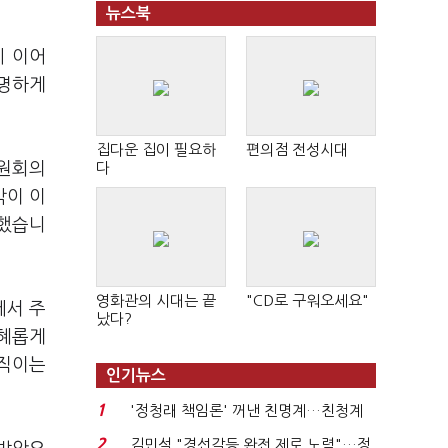
뉴스북
에 이어
임명하게
집다운 집이 필요하
편의점 전성시대
위원회의
다
박이 이
말했습니
영화관의 시대는 끝
"CD로 구워오세요"
에서 주
났다?
지혜롭게
움직이는
인기뉴스
1
'정청래 책임론' 꺼낸 친명계…친청계
는 추가투표 때리기...
2
김민석 "경선갈등 완전 제로 노력"…정