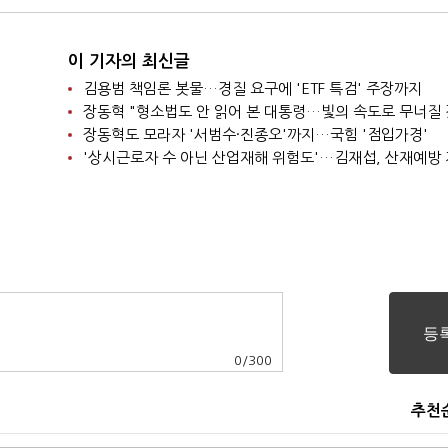
이 기자의 최신글
김용범 책임론 봇물…경질 요구에 'ETF 특검' 주장까지
장동혁 "형소법도 안 읽어 본 대통령…빛의 속도로 무너질 
장동혁도 모라자 '서범수·진종오'까지…국힘 '점입가경'
0
/
300
추천