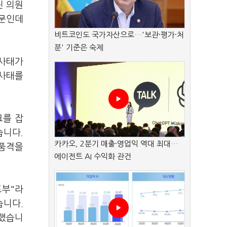
린 의원
때문인데
비트코인도 국가자산으로…'보관·평가·처
분' 기준은 숙제
 사태가
 사태를
크를 잡
습니다.
카카오, 2분기 매출·영업익 역대 최대…
 품격을
에이전트 AI 수익화 관건
도부"라
습니다.
돌했습니