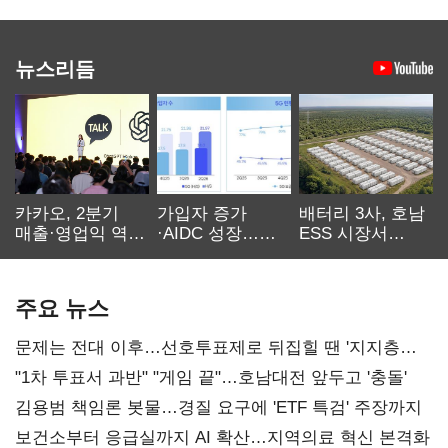
뉴스리듬
카카오, 2분기
가입자 증가
배터리 3사, 호남
매출·영업익 역대
·AIDC 성장…
ESS 시장서
최대…에이전트
SKT 2분기 성장
‘격돌’
AI 수익화 관건
본궤도
주요 뉴스
문제는 전대 이후…선호투표제로 뒤집힐 땐 '지지층
불복'
"1차 투표서 과반" "게임 끝"…호남대전 앞두고 '충돌'
김용범 책임론 봇물…경질 요구에 'ETF 특검' 주장까지
보건소부터 응급실까지 AI 확산…지역의료 혁신 본격화