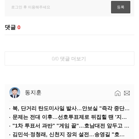
댓글
0
0/0
댓글 더보기
동지훈
북, 단거리 탄도미사일 발사…안보실 "즉각 중단 촉구"
문제는 전대 이후…선호투표제로 뒤집힐 땐 '지지층 불복'
"1차 투표서 과반" "게임 끝"…호남대전 앞두고 '충돌'
김민석·정청래, 신천지 장외 설전…송영길 "호남 계몽 규탄"