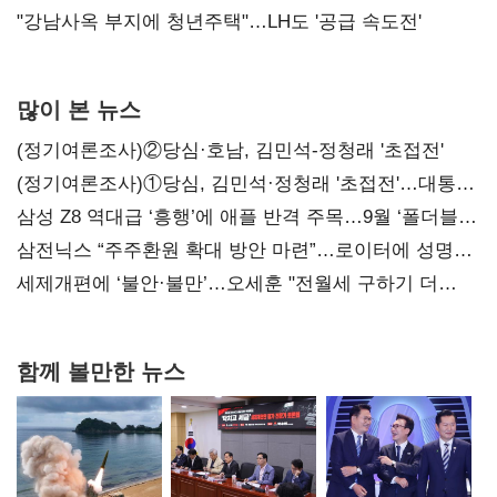
"강남사옥 부지에 청년주택"…LH도 '공급 속도전'
많이 본 뉴스
(정기여론조사)②당심·호남, 김민석-정청래 '초접전'
(정기여론조사)①당심, 김민석·정청래 '초접전'…대통령
지지도 '50% 아래로'(종합)
삼성 Z8 역대급 ‘흥행’에 애플 반격 주목…9월 ‘폴더블
대전’
삼전닉스 “주주환원 확대 방안 마련”…로이터에 성명
보내
세제개편에 ‘불안·불만’…오세훈 "전월세 구하기 더
힘들어질 것"
함께 볼만한 뉴스