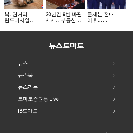
북, 단거리
20년간 9번 바뀐
문제는 전대
탄도미사일
세제…부동산·
이후…
발사…안보실
상속세만
선호투표제로
"즉각 중단 촉구"
건드렸다
뒤집힐 땐
'지지층 불복'
뉴스
뉴스북
뉴스리듬
토마토증권통 Live
IB토마토