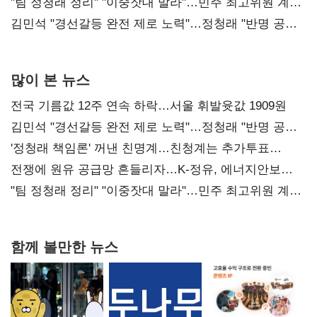
"팀 정청래 정리" "이중잣대 말라"…민주 최고위원 계파
다툼 격화
김민석 "경선갈등 완전 제로 노력"…정청래 "반명 공세
사과부터"
많이 본 뉴스
전국 기름값 12주 연속 하락…서울 휘발윳값 1909원
김민석 "경선갈등 완전 제로 노력"…정청래 "반명 공세
사과부터"
'정청래 책임론' 꺼낸 친명계…친청계는 추가투표
때리기
전쟁에 원유 공급망 흔들리자…K-정유, 에너지안보
핵심으로 재부상
"팀 정청래 정리" "이중잣대 말라"…민주 최고위원 계파
다툼 격화
함께 볼만한 뉴스