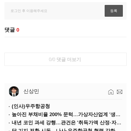
댓글
0
0/0
댓글 더보기
신상민
(인사)우주항공청
높아진 부채비율 200% 문턱…가상자산업계 '생존 시험대'
내년 코인 과세 강행…관건은 '취득가액 산정·자산 이동'
달 기지 전환 시동…나사·우주항공청 협력 강화