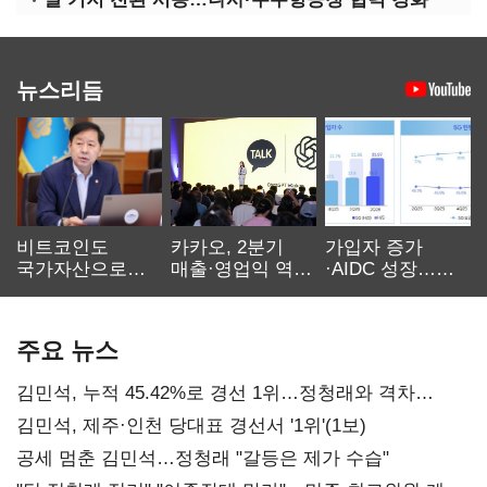
뉴스리듬
비트코인도
카카오, 2분기
가입자 증가
국가자산으로…'
매출·영업익 역대
·AIDC 성장…
보관·평가·처분'
최대…에이전트
SKT 2분기 성장
기준은 숙제
AI 수익화 관건
본궤도
주요 뉴스
김민석, 누적 45.42%로 경선 1위…정청래와 격차
0.86%p(2보)
김민석, 제주·인천 당대표 경선서 '1위'(1보)
공세 멈춘 김민석…정청래 "갈등은 제가 수습"