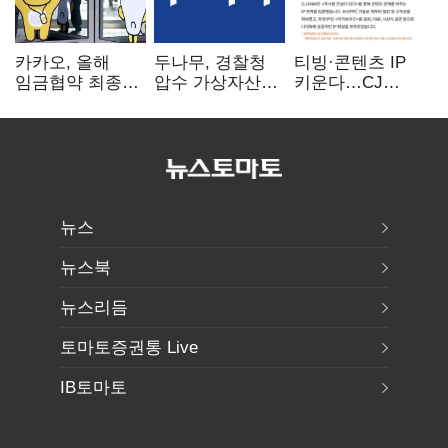
카카오, 올해
두나무, 경찰청
티빙·콘텐츠 IP
임금협약 최종
압수 가상자산
키운다…CJ
타결…연봉 6.3%
보관 맡는다…
ENM, 하반기
인상·격려금
커스터디 사업
글로벌 확장 가속
300만원
최종 낙찰
뉴스
뉴스북
뉴스리듬
토마토증권통 Live
IB토마토