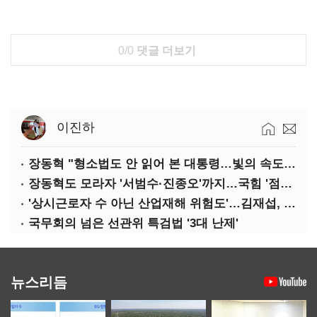
0/0
댓글 더보기
이진하
장동혁 "형소법도 안 읽어 본 대통령…빛의 속도로 무너질 것"
장동혁도 모라자 '서범수·진종오'까지…국힘 '점입가경'
'상시근로자 수 아닌 산업재해 위험도'…김재섭, 산재예방 지원기준 손질
국무회의 넘은 선관위 특검법 '3대 난제'
뉴스리듬