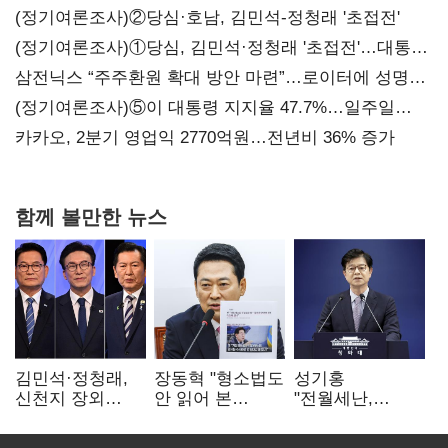
(정기여론조사)②당심·호남, 김민석-정청래 '초접전'
(정기여론조사)①당심, 김민석·정청래 '초접전'…대통령
지지도 '50% 아래로'(종합)
삼전닉스 “주주환원 확대 방안 마련”…로이터에 성명
보내
(정기여론조사)⑤이 대통령 지지율 47.7%…일주일
만에 다시 40%대
카카오, 2분기 영업익 2770억원…전년비 36% 증가
함께 볼만한 뉴스
김민석·정청래,
장동혁 "형소법도
성기홍
신천지 장외
안 읽어 본
"전월세난,
설전…송영길
대통령…빛의
세금보단 수요·
"호남 계몽 규탄"
속도로 무너질
공급 문제"…닥공