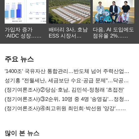
가입자 증가
배터리 3사, 호남
다음, AI 도입에도
·AIDC 성장…
ESS 시장서
점유율 2%…
SKT 2분기 성장
‘격돌’
에이전트
본궤도
차별화가 관건
주요 뉴스
'1400조' 국유자산 통합관리…반도체 넘어 주력산업
구조혁신
성기홍 "전월세난, 세금보단 수요·공급 문제"…닥공
시사
(정기여론조사)②당심·호남, 김민석-정청래 '초접전'
(정기여론조사)③2순위, 10명 중 4명 '송영길'…정청래
'한 자릿수'
(정기여론조사)④최고위원 최민희·박선원 '양강'…
서미화·이성윤·임미애 뒤이어
많이 본 뉴스