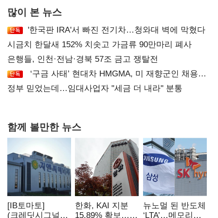
많이 본 뉴스
'한국판 IRA'서 빠진 전기차…청와대 벽에 막혔다
시금치 한달새 152% 치솟고 가금류 90만마리 폐사
은행들, 인천·전남·경북 57조 금고 쟁탈전
‘구금 사태’ 현대차 HMGMA, 미 재향군인 채용
확대로 분위기 반전
정부 믿었는데…임대사업자 "세금 더 내라" 분통
함께 볼만한 뉴스
[IB토마토]
한화, KAI 지분
뉴노멀 된 반도체
(크레딧시그널)
15.89% 확보…
‘LTA’…메모리