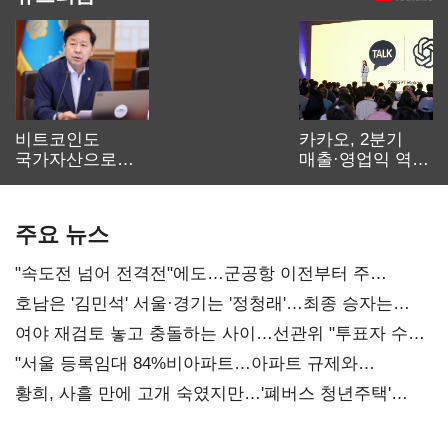
비트코인도
카카오, 2분기
국가자산으로…'
매출·영업익 역대
보관·평가·처분'
최대…에이전트
기준은 숙제
AI 수익화 관건
주요 뉴스
"속도전 넘어 전격전"에도…군공항 이전부터 주
52시간까지 '뇌관'
호남은 '김민석' 서울·경기는 '정청래'…최종 승자는
'안갯속'
여야 재검토 놓고 충돌하는 사이…선관위 "투표자 수
오차 당연"
"서울 등록임대 84%비아파트…아파트 규제와
달리해야"
황희, 사흘 만에 고개 숙였지만…'폐버스 청년주택'
후폭풍