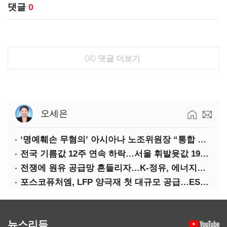
댓글
0
0/0
댓글 더보기
오세은
‘명예훼손 무혐의’ 아시아나 노조위원장 “통합 위해 법적 대응 않겠다”
전국 기름값 12주 연속 하락…서울 휘발윳값 1909원
전쟁에 원유 공급망 흔들리자…K-정유, 에너지안보 핵심으로 재부상
포스코퓨처엠, LFP 양극재 첫 대규모 공급…ESS 시장 공략
뉴스리듬