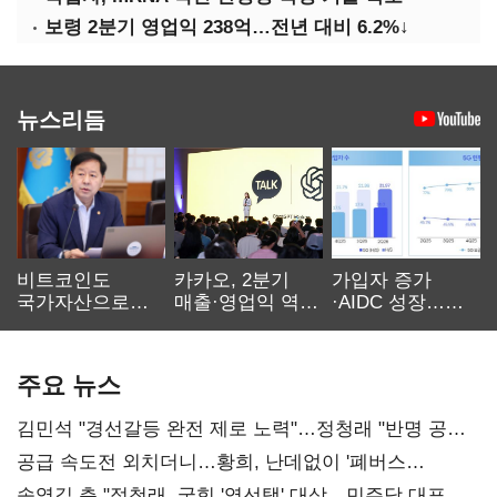
보령 2분기 영업익 238억…전년 대비 6.2%↓
뉴스리듬
비트코인도
카카오, 2분기
가입자 증가
국가자산으로…'
매출·영업익 역대
·AIDC 성장…
보관·평가·처분'
최대…에이전트
SKT 2분기 성장
기준은 숙제
AI 수익화 관건
본궤도
주요 뉴스
김민석 "경선갈등 완전 제로 노력"…정청래 "반명 공세
사과부터"
공급 속도전 외치더니…황희, 난데없이 '폐버스
리모델링' 제안
송영길 측 "정청래, 국힘 '역선택' 대상…민주당 대표로