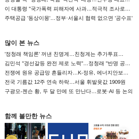
총선 지휘 못해"
이 대통령 "국가폭력 피해자에 사과…적극적 조사로
진실 밝혀야"
주택공급 '동상이몽'…정부·서울시 협력 없으면 '공수표'
많이 본 뉴스
'정청래 책임론' 꺼낸 친명계…친청계는 추가투표
때리기
김민석 "경선갈등 완전 제로 노력"…정청래 "반명 공세
사과부터"
전쟁에 원유 공급망 흔들리자…K-정유, 에너지안보
핵심으로 재부상
전국 기름값 12주 연속 하락…서울 휘발윳값 1909원
구광모-젠슨 황, 두 달 만에 또 만난다…로봇·AI 등 논의
함께 볼만한 뉴스