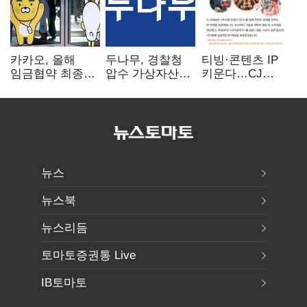
카카오, 올해
두나무, 경찰청
티빙·콘텐츠 IP
임금협약 최종
압수 가상자산
키운다…CJ
타결…연봉 6.3%
보관 맡는다…
ENM, 하반기
인상·격려금
커스터디 사업
글로벌 확장 가속
300만원
최종 낙찰
뉴스
뉴스북
뉴스리듬
토마토증권통 Live
IB토마토