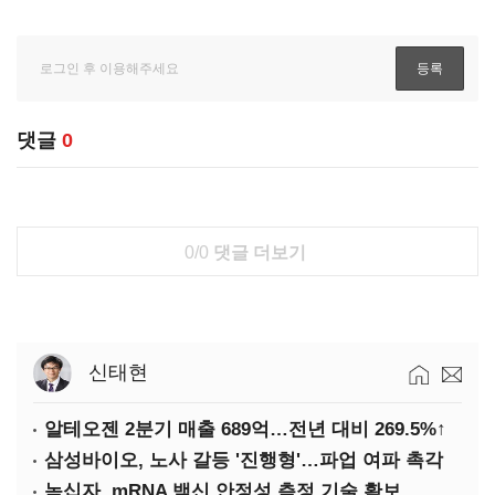
댓글
0
0/0
댓글 더보기
신태현
알테오젠 2분기 매출 689억…전년 대비 269.5%↑
삼성바이오, 노사 갈등 '진행형'…파업 여파 촉각
녹십자, mRNA 백신 안정성 측정 기술 확보