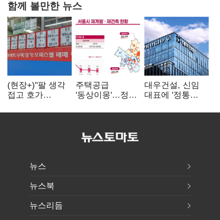
함께 볼만한 뉴스
(현장+)"팔 생각
주택공급
대우건설, 신임
접고 호가
'동상이몽'…정부
대표에 '정통
높여요"…'덜
·서울시 협력
대우맨' 이강석
똘똘한 한 채'
없으면 '공수표'
부사장 내정
20억 키맞추기
뉴스
뉴스북
뉴스리듬