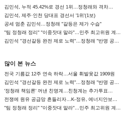
김민석, 누적 45.42%로 경선 1위…정청래와 격차
0.86%p(2보)
김민석, 제주·인천 당대표 경선서 '1위'(1보)
공세 멈춘 김민석…정청래 "갈등은 제가 수습"
"팀 정청래 정리" "이중잣대 말라"…민주 최고위원 계파
다툼 격화
김민석 "경선갈등 완전 제로 노력"…정청래 "반명 공세
사과부터"
많이 본 뉴스
전국 기름값 12주 연속 하락…서울 휘발윳값 1909원
김민석 "경선갈등 완전 제로 노력"…정청래 "반명 공세
사과부터"
'정청래 책임론' 꺼낸 친명계…친청계는 추가투표
때리기
전쟁에 원유 공급망 흔들리자…K-정유, 에너지안보
핵심으로 재부상
"팀 정청래 정리" "이중잣대 말라"…민주 최고위원 계파
다툼 격화