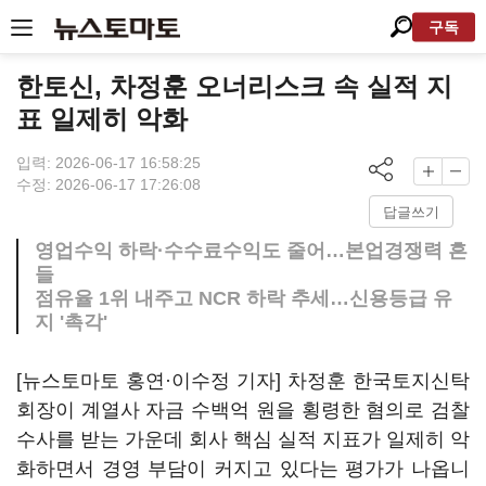
구독
한토신, 차정훈 오너리스크 속 실적 지
표 일제히 악화
입력: 2026-06-17 16:58:25
수정: 2026-06-17 17:26:08
답글쓰기
영업수익 하락·수수료수익도 줄어…본업경쟁력 흔
들
점유율 1위 내주고 NCR 하락 추세…신용등급 유
지 '촉각'
[뉴스토마토 홍연·이수정 기자] 차정훈 한국토지신탁
회장이 계열사 자금 수백억 원을 횡령한 혐의로 검찰
수사를 받는 가운데 회사 핵심 실적 지표가 일제히 악
화하면서 경영 부담이 커지고 있다는 평가가 나옵니