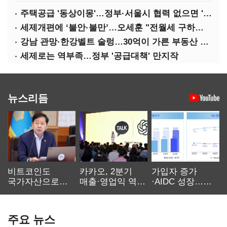
주택공급 '동상이몽'…정부·서울시 협력 없으면 '공수표'
세제개편에 ‘불안·불만’…오세훈 "전월세 구하기 더 힘들어질 것"
강남 관망·한강벨트 술렁…30억이 가른 부동산 민심
세제로는 역부족…정부 '공급대책' 만지작
뉴스리듬
비트코인도
카카오, 2분기
가입자 증가
국가자산으로…'
매출·영업익 역대
·AIDC 성장…
보관·평가·처분'
최대…에이전트
SKT 2분기 성장
기준은 숙제
AI 수익화 관건
본궤도
주요 뉴스