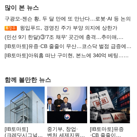
많이 본 뉴스
구광모-젠슨 황, 두 달 만에 또 만난다…로봇·AI 등 논의
윙입푸드, 경영진 주가 부양 의지에 상한가
(민선 9기 한달)③'7조 채무' 곳간에 충격…추미애,
20년만에 '비상재정' 선언 승부수
[IB토마토]유증·CB 줄줄이 무산…코스닥 벌점 급증에
상폐 압박
[IB토마토]아워홈 떠난 구미현, 본느에 340억 베팅…
가족 지배체제 구축
함께 볼만한 뉴스
[IB토마토]
중기부, 창업·
[IB토마토]유증
(크레딧시그널)
벤처 세제지원
·CB 줄줄이