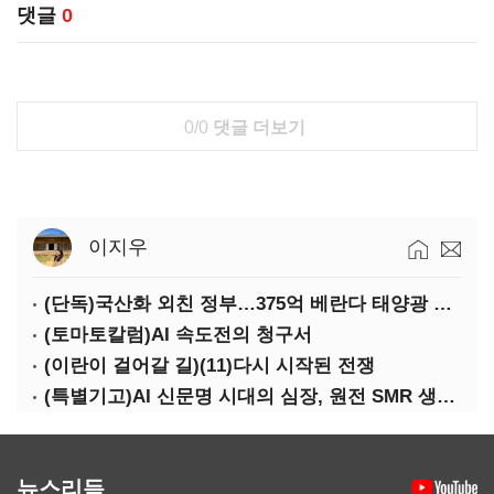
댓글
0
0/0
댓글 더보기
이지우
(단독)국산화 외친 정부…375억 베란다 태양광 사업엔 중국산만 남았다
(토마토칼럼)AI 속도전의 청구서
(이란이 걸어갈 길)(11)다시 시작된 전쟁
(특별기고)AI 신문명 시대의 심장, 원전 SMR 생태계 복원의 마지막 골든타임을 붙잡아라
뉴스리듬