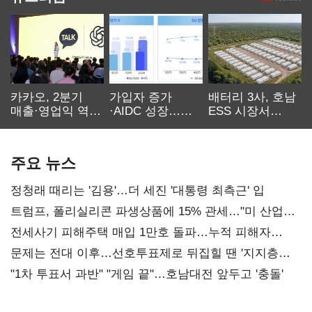
카카오, 2분기
가입자 증가
배터리 3사, 호남
매출·영업익 역대
·AIDC 성장…
ESS 시장서
최대…에이전트
SKT 2분기 성장
‘격돌’
AI 수익화 관건
본궤도
주요 뉴스
정청래 때리는 '김용'…더 세진 '대통령 최측근' 입
트럼프, 폴리실리콘 파생상품에 15% 관세…"미 산업
재건"
전세사기 피해주택 매입 1만호 돌파…누적 피해자
4만278명
문제는 전대 이후…선호투표제로 뒤집힐 땐 '지지층
불복'
"1차 투표서 과반" "게임 끝"…호남대전 앞두고 '충돌'