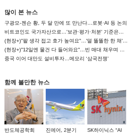
많이 본 뉴스
구광모-젠슨 황, 두 달 만에 또 만난다…로봇·AI 등 논의
비트코인도 국가자산으로…'보관·평가·처분' 기준은
숙제
(현장+)"팔 생각 접고 호가 높여요"…'덜 똘똘한 한 채'
20억 키맞추기
(현장+)"12일엔 물건 다 들어와요"…빈 매대 채우며 문
연 홈플러스
중국 이어 대만도 설비투자…메모리 ‘삼국전쟁’
함께 볼만한 뉴스
반도체공학회
진에어, 2분기
SK하이닉스 “AI