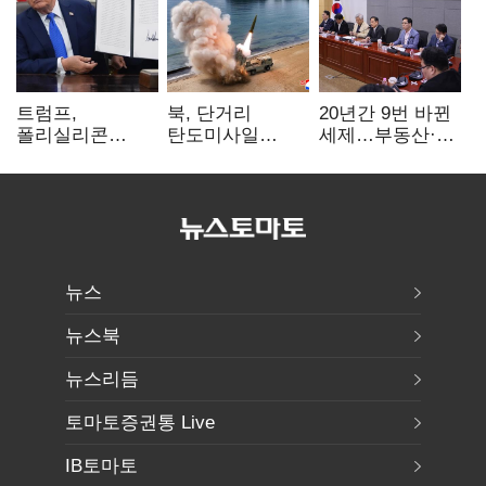
트럼프,
북, 단거리
20년간 9번 바뀐
폴리실리콘
탄도미사일
세제…부동산·
파생상품에 15%
발사…안보실
상속세만
관세…"미 산업
"즉각 중단 촉구"
건드렸다
재건"
뉴스
뉴스북
뉴스리듬
토마토증권통 Live
IB토마토