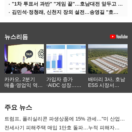
"1차 투표서 과반" "게임 끝"…호남대전 앞두고 '충돌'
김민석·정청래, 신천지 장외 설전…송영길 "호남 계몽 규탄"
뉴스리듬
카카오, 2분기
가입자 증가
배터리 3사, 호남
매출·영업익 역대
·AIDC 성장…
ESS 시장서
최대…에이전트
SKT 2분기 성장
‘격돌’
AI 수익화 관건
본궤도
주요 뉴스
트럼프, 폴리실리콘 파생상품에 15% 관세…"미 산업
재건"
전세사기 피해주택 매입 1만호 돌파…누적 피해자