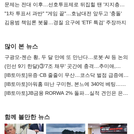
4만278명
문제는 전대 이후…선호투표제로 뒤집힐 땐 '지지층
불복'
"1차 투표서 과반" "게임 끝"…호남대전 앞두고 '충돌'
김용범 책임론 봇물…경질 요구에 'ETF 특검' 주장까지
많이 본 뉴스
구광모-젠슨 황, 두 달 만에 또 만난다…로봇·AI 등 논의
(민선 9기 한달)③'7조 채무' 곳간에 충격…추미애,
20년만에 '비상재정' 선언 승부수
[IB토마토]유증·CB 줄줄이 무산…코스닥 벌점 급증에
상폐 압박
[IB토마토]아워홈 떠난 구미현, 본느에 340억 베팅…
가족 지배체제 구축
[IB토마토]JB금융 RORWA 2% 돌파…실적 견인은 은행
아닌 캐피탈
함께 볼만한 뉴스