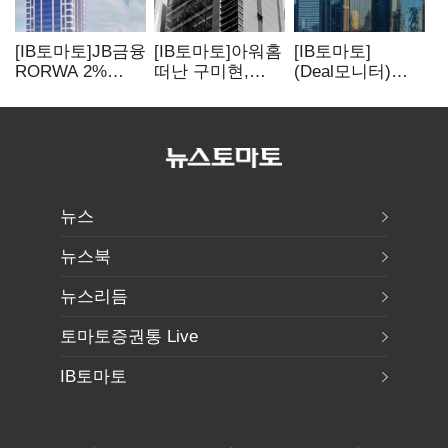
[IB토마토]JB금융
[IB토마토]아워홈
[IB토마토]
RORWA 2%
떠난 구미현,
(Deal모니터)
돌파…실적
본느에 340억
롯데리츠, 회사채
견인은 은행 아닌
베팅…가족
발행…빠듯한
캐피탈
지배체제 구축
유동성 차환으로
대응
뉴스
뉴스북
뉴스리듬
토마토증권통 Live
IB토마토