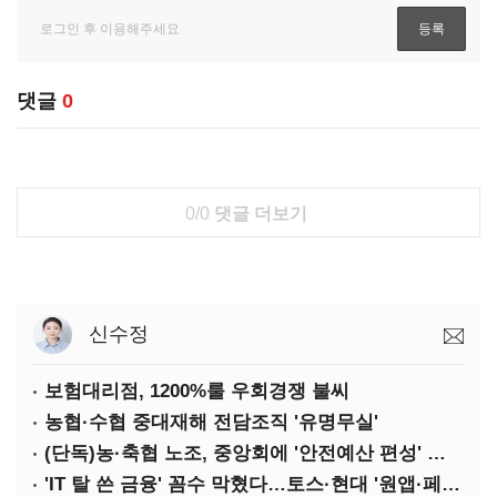
댓글
0
0/0
댓글 더보기
신수정
보험대리점, 1200%룰 우회경쟁 불씨
농협·수협 중대재해 전담조직 '유명무실'
(단독)농·축협 노조, 중앙회에 '안전예산 편성' 요구
'IT 탈 쓴 금융' 꼼수 막혔다…토스·현대 '원앱·페이' 전략 수정 불가피