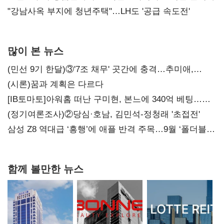
"강남사옥 부지에 청년주택"…LH도 '공급 속도전'
많이 본 뉴스
(민선 9기 한달)③'7조 채무' 곳간에 충격…추미애,
20년만에 '비상재정' 선언 승부수
(시론)꿈과 계획은 다르다
[IB토마토]아워홈 떠난 구미현, 본느에 340억 베팅…
가족 지배체제 구축
(정기여론조사)②당심·호남, 김민석-정청래 '초접전'
삼성 Z8 역대급 ‘흥행’에 애플 반격 주목…9월 ‘폴더블
대전’
함께 볼만한 뉴스