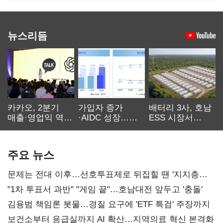
뉴스리듬
카카오, 2분기
가입자 증가
배터리 3사, 호남
매출·영업익 역대
·AIDC 성장…
ESS 시장서
최대…에이전트
SKT 2분기 성장
‘격돌’
AI 수익화 관건
본궤도
주요 뉴스
문제는 전대 이후…선호투표제로 뒤집힐 땐 '지지층
불복'
"1차 투표서 과반" "게임 끝"…호남대전 앞두고 '충돌'
김용범 책임론 봇물…경질 요구에 'ETF 특검' 주장까지
보건소부터 응급실까지 AI 확산…지역의료 혁신 본격화