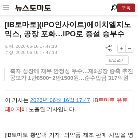
구독
[IB토마토](IPO인사이트)에이치엘지노
믹스, 공장 포화…IPO로 증설 승부수
입력: 2026-06-16 17:47:18
수정: 2026-06-16 17:47:18
답글쓰기
흑자 성장에 재무 안정성 우수…제2공장 증축 추진
공모가 1만8500~2만1500원…순수입금 317억원
이 기사는
2026년 06월 16일 17:47
IB토마토
유료
페이지
에 노출된 기사입니다.
[IB토마토 황양택 기자] 의약품 제조·판매 사업을 영