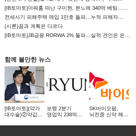
20년만에 '비상재정' 선언 승부수
[IB토마토]아워홈 떠난 구미현, 본느에 340억 베팅…
가족 지배체제 구축
전세사기 피해주택 매입 1만호 돌파…누적 피해자
4만278명
(시론)꿈과 계획은 다르다
[IB토마토]JB금융 RORWA 2% 돌파…실적 견인은 은행
아닌 캐피탈
함께 볼만한 뉴스
[IB토마토](약가
보령 2분기
SK바이오팜,
대수술)②약값
영업익 238억…
뇌전증 신약 해외
깎이자 R&D부터
전년 대비 6.2%↓
흥행 발판…
축소…제약업계
차세대 신약 개발
비상경영 돌입
속도