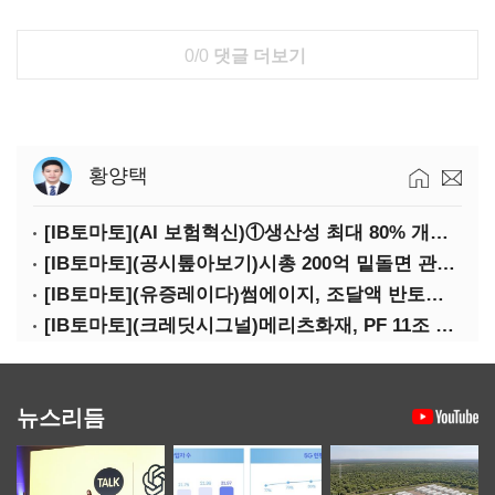
0/0
댓글 더보기
황양택
[IB토마토](AI 보험혁신)①생산성 최대 80% 개선…현실은 '실행 격차'
[IB토마토](공시톺아보기)시총 200억 밑돌면 관리종목…상폐 피하려면
[IB토마토](유증레이다)썸에이지, 조달액 반토막…시총 200억 못 넘으면 철회
[IB토마토](크레딧시그널)메리츠화재, PF 11조 노출…부동산 사업성 저하 우려
뉴스리듬