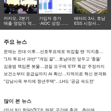
카카오, 2분기
가입자 증가
배터리 3사, 호남
매출·영업익 역대
·AIDC 성장…
ESS 시장서
최대…에이전트
SKT 2분기 성장
‘격돌’
AI 수익화 관건
본궤도
주요 뉴스
문제는 전대 이후…선호투표제로 뒤집힐 땐 '지지층
불복'
"1차 투표서 과반" "게임 끝"…호남대전 앞두고 '충돌'
김용범 책임론 봇물…경질 요구에 'ETF 특검' 주장까지
보건소부터 응급실까지 AI 확산…지역의료 혁신 본격화
"강남사옥 부지에 청년주택"…LH도 '공급 속도전'
많이 본 뉴스
(민선 9기 한달)③'7조 채무' 곳간에 충격…추미애,