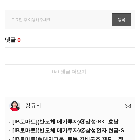
댓글
0
0/0
댓글 더보기
김규리
[IB토마토](반도체 메가투자)③삼성·SK, 호남 동시 출격…인력·협력사 쟁탈전
[IB토마토](반도체 메가투자)②삼성전자 현금·SDI 차입…엇갈린 2655조 투자체력
[IB토마토]현대차그룹, 로봇 지배구조 재편…정의선 1245억 추가 투입 유력