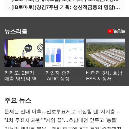
[IB토마토](창간7주년 기획: 생산적금융의 명암)③선택받은 산업, 커진 자금격차
뉴스리듬
카카오, 2분기
가입자 증가
배터리 3사, 호남
매출·영업익 역대
·AIDC 성장…
ESS 시장서
최대…에이전트
SKT 2분기 성장
‘격돌’
AI 수익화 관건
본궤도
주요 뉴스
문제는 전대 이후…선호투표제로 뒤집힐 땐 '지지층
불복'
"1차 투표서 과반" "게임 끝"…호남대전 앞두고 '충돌'
김용범 책임론 봇물…경질 요구에 'ETF 특검' 주장까지