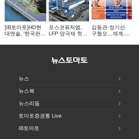
[IB토마토]HD현
포스코퓨처엠,
김동관·정기선·
대엔솔, '한국판
LFP 양극재 첫
구형모…재계,
IRA' 수혜 부상…
대규모 공급…
1980년대생
세액공제 선택이
ESS 시장 공략
전성시대
변수
뉴스
뉴스북
뉴스리듬
토마토증권통 Live
IB토마토