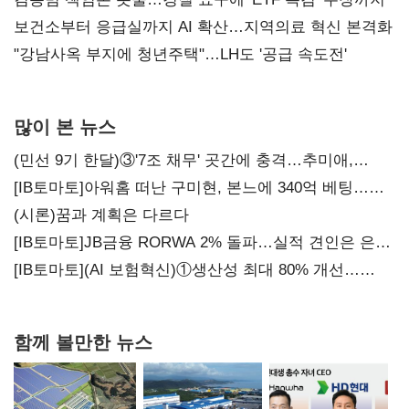
보건소부터 응급실까지 AI 확산…지역의료 혁신 본격화
"강남사옥 부지에 청년주택"…LH도 '공급 속도전'
많이 본 뉴스
(민선 9기 한달)③'7조 채무' 곳간에 충격…추미애,
20년만에 '비상재정' 선언 승부수
[IB토마토]아워홈 떠난 구미현, 본느에 340억 베팅…
가족 지배체제 구축
(시론)꿈과 계획은 다르다
[IB토마토]JB금융 RORWA 2% 돌파…실적 견인은 은행
아닌 캐피탈
[IB토마토](AI 보험혁신)①생산성 최대 80% 개선…
현실은 '실행 격차'
함께 볼만한 뉴스