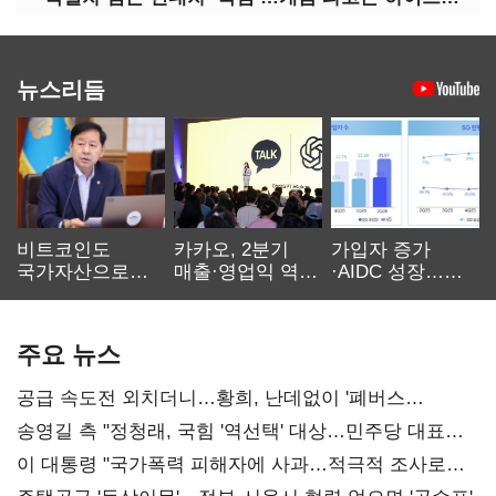
뉴스리듬
비트코인도
카카오, 2분기
가입자 증가
국가자산으로…'
매출·영업익 역대
·AIDC 성장…
보관·평가·처분'
최대…에이전트
SKT 2분기 성장
기준은 숙제
AI 수익화 관건
본궤도
주요 뉴스
공급 속도전 외치더니…황희, 난데없이 '폐버스
리모델링' 제안
송영길 측 "정청래, 국힘 '역선택' 대상…민주당 대표로
총선 지휘 못해"
이 대통령 "국가폭력 피해자에 사과…적극적 조사로