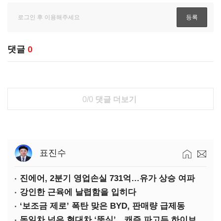
댓글
0
0/0
댓글 더보기
표진수
진에어, 2분기 영업손실 731억…유가 상승 여파
강인한 근육에 날렵함을 입히다
‘보조금 제로’ 폭탄 맞은 BYD, 판매량 급제동
독일차 넘은 현대차 ‘뚝심’…캐즘 파고든 하이브리드 역전극