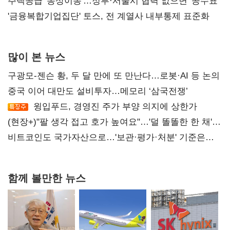
진실 밝혀야"
주택공급 '동상이몽'…정부·서울시 협력 없으면 '공수표'
'금융복합기업집단' 토스, 전 계열사 내부통제 표준화
많이 본 뉴스
구광모-젠슨 황, 두 달 만에 또 만난다…로봇·AI 등 논의
중국 이어 대만도 설비투자…메모리 ‘삼국전쟁’
윙입푸드, 경영진 주가 부양 의지에 상한가
(현장+)"팔 생각 접고 호가 높여요"…'덜 똘똘한 한 채'
20억 키맞추기
비트코인도 국가자산으로…'보관·평가·처분' 기준은
숙제
함께 볼만한 뉴스