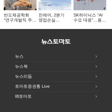
반도체공학회
진에어, 2분기
SK하이닉스 “AI
“연구개발직 주
영업손실
수요 대응”…용인
52시간제
731억…유가
·청주 팹에 54조
개선해야”
상승 여파
투자
뉴스
뉴스북
뉴스리듬
토마토증권통 Live
IB토마토