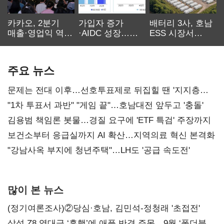
카카오, 2분기
가입자 증가
배터리 3사, 호남
매출·영업익 역대
·AIDC 성장…
ESS 시장서
최대…에이전트
SKT 2분기 성장
‘격돌’
AI 수익화 관건
본궤도
주요 뉴스
문제는 전대 이후…선호투표제로 뒤집힐 땐 '지지층
불복'
"1차 투표서 과반" "게임 끝"…호남대전 앞두고 '충돌'
김용범 책임론 봇물…경질 요구에 'ETF 특검' 주장까지
보건소부터 응급실까지 AI 확산…지역의료 혁신 본격화
"강남사옥 부지에 청년주택"…LH도 '공급 속도전'
많이 본 뉴스
(정기여론조사)②당심·호남, 김민석-정청래 '초접전'
삼성 Z8 역대급 ‘흥행’에 애플 반격 주목…9월 ‘폴더블