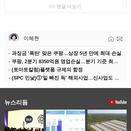
0/0
댓글 더보기
이혜현
과징금 '폭탄' 맞은 쿠팡…상장 5년 만에 최대 손실
쿠팡, 2분기 8350억원 영업손실…분기 기준 최대 적자
(토마토칼럼)플랫폼 규제의 함정
(SPC 민낯)①'밑 빠진 독' 해외사업…신사업도 경고등
뉴스리듬