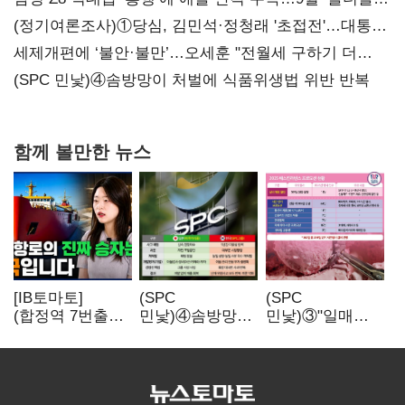
대전’
(정기여론조사)①당심, 김민석·정청래 '초접전'…대통령
지지도 '50% 아래로'(종합)
세제개편에 ‘불안·불만’…오세훈 "전월세 구하기 더
힘들어질 것"
(SPC 민낯)④솜방망이 처벌에 식품위생법 위반 반복
함께 볼만한 뉴스
[IB토마토]
(SPC
(SPC
(합정역 7번출구)
민낯)④솜방망이
민낯)③"일매출
북극길 열리자
처벌에
280만원 찍어도
K조선 뜬다
식품위생법 위반
수익 제자리"…
반복
점주 울리는
'상시 할인'