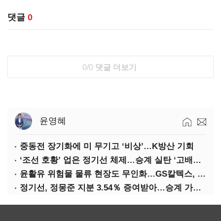
댓글
0
0/0
댓글 더보기
윤영혜
중동전 장기화에 미 무기고 ‘비상’…K방산 기회
‘조선 호황’ 업은 정기선 체제…승계 실탄 ‘고배당’ 주목
윤활유 위험물 물류 현장도 무인화…GS칼텍스, 디지털 전환 가속
정기선, 정몽준 지분 3.54％ 증여받아…승계 가속화