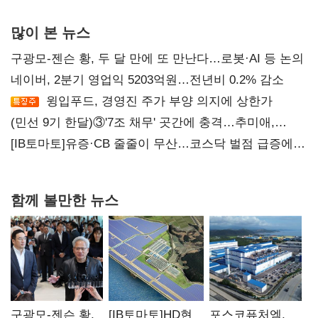
많이 본 뉴스
구광모-젠슨 황, 두 달 만에 또 만난다…로봇·AI 등 논의
네이버, 2분기 영업익 5203억원…전년비 0.2% 감소
윙입푸드, 경영진 주가 부양 의지에 상한가
(민선 9기 한달)③'7조 채무' 곳간에 충격…추미애,
20년만에 '비상재정' 선언 승부수
[IB토마토]유증·CB 줄줄이 무산…코스닥 벌점 급증에
상폐 압박
함께 볼만한 뉴스
구광모-젠슨 황,
[IB토마토]HD현
포스코퓨처엠,