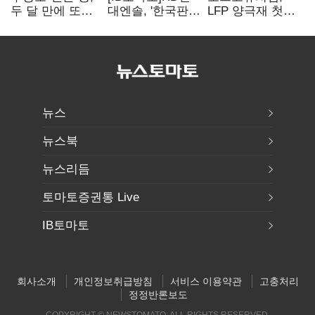
두 달 만에 또
대엔솔, '한국판
LFP 양극재 첫
만난다…로봇·AI
IRA' 수혜 부상…
대규모 공급…
등 논의
세액공제 선택이
ESS 시장 공략
변수
뉴스
뉴스북
뉴스리듬
토마토증권통 Live
IB토마토
회사소개
개인정보취급방침
서비스 이용약관
고충처리
정정반론보도