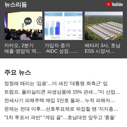
뉴스리듬
카카오, 2분기
가입자 증가
배터리 3사, 호남
매출·영업익 역대
·AIDC 성장…
ESS 시장서
최대…에이전트
SKT 2분기 성장
‘격돌’
AI 수익화 관건
본궤도
주요 뉴스
정청래 때리는 '김용'…더 세진 '대통령 최측근' 입
트럼프, 폴리실리콘 파생상품에 15% 관세…"미 산업
재건"
전세사기 피해주택 매입 1만호 돌파…누적 피해자
4만278명
문제는 전대 이후…선호투표제로 뒤집힐 땐 '지지층
불복'
"1차 투표서 과반" "게임 끝"…호남대전 앞두고 '충돌'