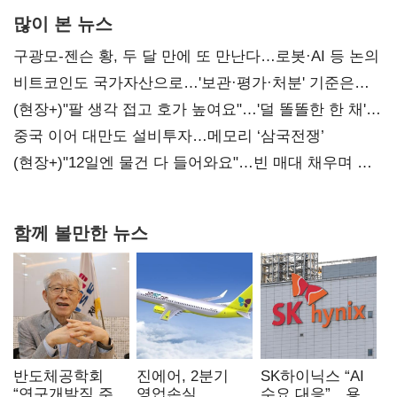
많이 본 뉴스
구광모-젠슨 황, 두 달 만에 또 만난다…로봇·AI 등 논의
비트코인도 국가자산으로…'보관·평가·처분' 기준은
숙제
(현장+)"팔 생각 접고 호가 높여요"…'덜 똘똘한 한 채'
20억 키맞추기
중국 이어 대만도 설비투자…메모리 ‘삼국전쟁’
(현장+)"12일엔 물건 다 들어와요"…빈 매대 채우며 문
연 홈플러스
함께 볼만한 뉴스
반도체공학회
진에어, 2분기
SK하이닉스 “AI
“연구개발직 주
영업손실
수요 대응”…용인