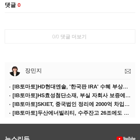
댓글
0
0/0
댓글 더보기
장민지
[IB토마토]HD현대엔솔, '한국판 IRA' 수혜 부상…세액공제 선택이 변수
[IB토마토]HS효성첨단소재, 부실 자회사 보증에 해외 사업까지…부담 '가중'
[IB토마토]SKIET, 중국법인 정리에 2000억 차입…재무부담 더 커졌다
[IB토마토]두산에너빌리티, 수주잔고 26조에도 현금 압박…단기빚 4조 돌파
뉴스리듬