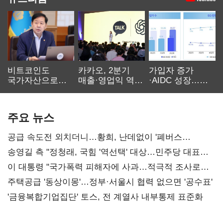
비트코인도
카카오, 2분기
가입자 증가
국가자산으로…'
매출·영업익 역대
·AIDC 성장…
보관·평가·처분'
최대…에이전트
SKT 2분기 성장
기준은 숙제
AI 수익화 관건
본궤도
주요 뉴스
공급 속도전 외치더니…황희, 난데없이 '폐버스
리모델링' 제안
송영길 측 "정청래, 국힘 '역선택' 대상…민주당 대표로
총선 지휘 못해"
이 대통령 "국가폭력 피해자에 사과…적극적 조사로
진실 밝혀야"
주택공급 '동상이몽'…정부·서울시 협력 없으면 '공수표'
'금융복합기업집단' 토스, 전 계열사 내부통제 표준화