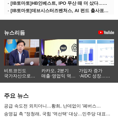
[IB토마토]HB인베스트, IPO 무산 때 더 샀다…마키나락스 투자 2.7배 회수
[IB토마토]데브시스터즈벤처스, AI 펀드 출사표…모회사 경영난 변수
뉴스리듬
비트코인도
카카오, 2분기
가입자 증가
국가자산으로…'
매출·영업익 역대
·AIDC 성장…
보관·평가·처분'
최대…에이전트
SKT 2분기 성장
기준은 숙제
AI 수익화 관건
본궤도
주요 뉴스
공급 속도전 외치더니…황희, 난데없이 '폐버스
리모델링' 제안
송영길 측 "정청래, 국힘 '역선택' 대상…민주당 대표로