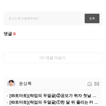
댓글
0
0/0
댓글 더보기
윤상록
[IB토마토](락업의 두얼굴)②공모가 뛰자 첫날 매도…FI 엑시트 전략 갈렸다
[IB토마토](락업의 두얼굴)①한 달 뒤 풀리는 FI 물량…새내기주 오버행 경계