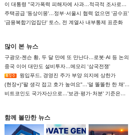
총선 지휘 못해"
이 대통령 "국가폭력 피해자에 사과…적극적 조사로
진실 밝혀야"
주택공급 '동상이몽'…정부·서울시 협력 없으면 '공수표'
'금융복합기업집단' 토스, 전 계열사 내부통제 표준화
많이 본 뉴스
구광모-젠슨 황, 두 달 만에 또 만난다…로봇·AI 등 논의
중국 이어 대만도 설비투자…메모리 ‘삼국전쟁’
윙입푸드, 경영진 주가 부양 의지에 상한가
(현장+)"팔 생각 접고 호가 높여요"…'덜 똘똘한 한 채'
20억 키맞추기
비트코인도 국가자산으로…'보관·평가·처분' 기준은
숙제
함께 볼만한 뉴스