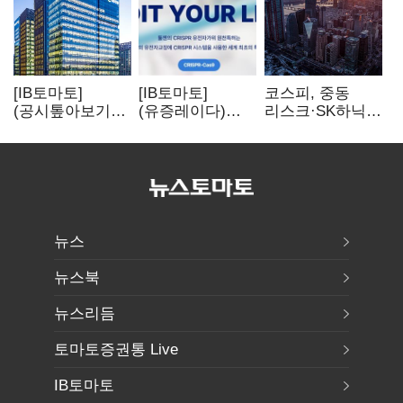
[IB토마토]
[IB토마토]
코스피, 중동
(공시톺아보기)
(유증레이다)
리스크·SK하닉
수주 공시, 왜
툴젠, 조달액
5% 급락에
바로 매출로
3분의 1 토막…
뒷걸음
잡히지 않을까
특허소송
비용부터 챙긴다
뉴스
뉴스북
뉴스리듬
토마토증권통 Live
IB토마토