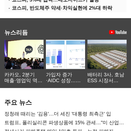
코스피, 반도체주 약세·차익실현에 2%대 하락
뉴스리듬
카카오, 2분기
가입자 증가
배터리 3사, 호남
매출·영업익 역대
·AIDC 성장…
ESS 시장서
최대…에이전트
SKT 2분기 성장
‘격돌’
AI 수익화 관건
본궤도
주요 뉴스
정청래 때리는 '김용'…더 세진 '대통령 최측근' 입
트럼프, 폴리실리콘 파생상품에 15% 관세…"미 산업