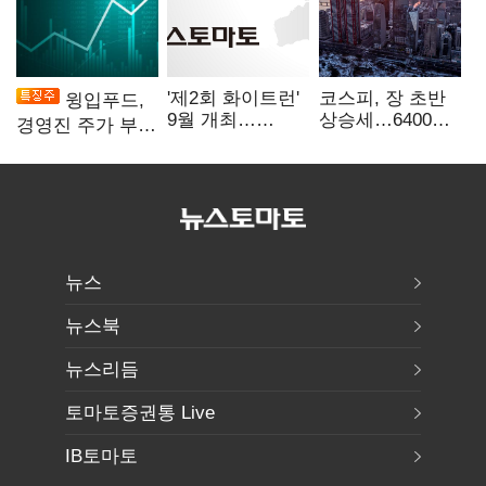
'제2회 화이트런'
코스피, 장 초반
윙입푸드,
9월 개최…
상승세…6400선
경영진 주가 부양
취약계층 소녀
회복 시도
의지에 상한가
지원
뉴스
뉴스북
뉴스리듬
토마토증권통 Live
IB토마토