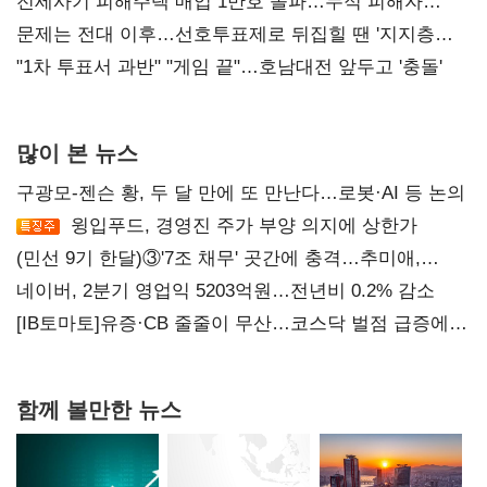
재건"
전세사기 피해주택 매입 1만호 돌파…누적 피해자
4만278명
문제는 전대 이후…선호투표제로 뒤집힐 땐 '지지층
불복'
"1차 투표서 과반" "게임 끝"…호남대전 앞두고 '충돌'
많이 본 뉴스
구광모-젠슨 황, 두 달 만에 또 만난다…로봇·AI 등 논의
윙입푸드, 경영진 주가 부양 의지에 상한가
(민선 9기 한달)③'7조 채무' 곳간에 충격…추미애,
20년만에 '비상재정' 선언 승부수
네이버, 2분기 영업익 5203억원…전년비 0.2% 감소
[IB토마토]유증·CB 줄줄이 무산…코스닥 벌점 급증에
상폐 압박
함께 볼만한 뉴스