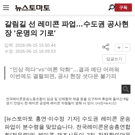
구독
갈림길 선 레미콘 파업…수도권 공사현
장 '운명의 기로'
입력: 2026-06-15 15:50:44
수정: 2026-06-15 16:09:53
답글쓰기
"인상 적다"vs"여론 악화"…결과 예단 어려워
이번에도 결렬되면, 공사 현장 셧다운 불가피
전국레미콘운송노동조합이 임금 및 단체협약 체결 등을 요구하며 휴업에 들어간 8일
경기 안양시 한 레미콘 공장에 레미콘 차량들이 멈춰 서 있다. (사진=뉴시스)
[뉴스토마토 홍연·이수정 기자] 수도권 레미콘 운송
파업이 분수령을 맞았습니다. 전국레미콘운송총연합