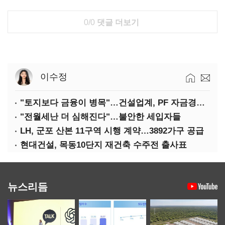
0/0
댓글 더보기
이수정
"토지보다 금융이 병목"…건설업계, PF 자금경색 해소 목소리
"전월세난 더 심해진다"…불안한 세입자들
LH, 군포 산본 11구역 시행 계약…3892가구 공급
현대건설, 목동10단지 재건축 수주전 출사표
뉴스리듬