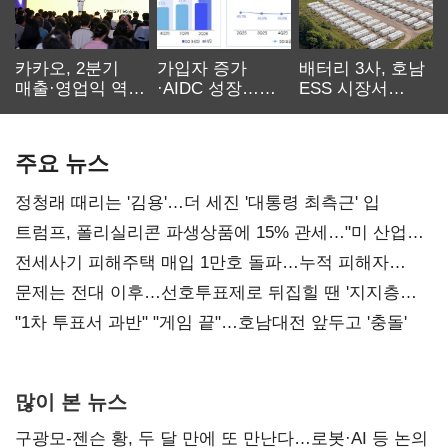
카카오, 2분기
가입자 증가
배터리 3사, 호남
매출·영업익 역대
·AIDC 성장…
ESS 시장서
최대…에이전트
SKT 2분기 성장
‘격돌’
AI 수익화 관건
본궤도
주요 뉴스
정청래 때리는 '김용'…더 세진 '대통령 최측근' 입
트럼프, 폴리실리콘 파생상품에 15% 관세…"미 산업
재건"
전세사기 피해주택 매입 1만호 돌파…누적 피해자
4만278명
문제는 전대 이후…선호투표제로 뒤집힐 땐 '지지층
불복'
"1차 투표서 과반" "게임 끝"…호남대전 앞두고 '충돌'
많이 본 뉴스
구광모-젠슨 황, 두 달 만에 또 만난다…로봇·AI 등 논의