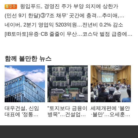
윙입푸드, 경영진 주가 부양 의지에 상한가
(민선 9기 한달)③'7조 채무' 곳간에 충격…추미애,
20년만에 '비상재정' 선언 승부수
네이버, 2분기 영업익 5203억원…전년비 0.2% 감소
[IB토마토]유증·CB 줄줄이 무산…코스닥 벌점 급증에
상폐 압박
함께 볼만한 뉴스
대우건설, 신임
"토지보다 금융이
세제개편에 ‘불안
대표에 '정통
병목"…건설업계,
·불만’…오세훈
대우맨' 이강석
PF 자금경색
"전월세 구하기
부사장 내정
해소 목소리
더 힘들어질 것"