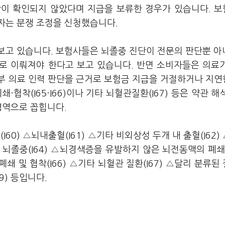
착이 확인되지 않았다며 지급을 보류한 경우가 있습니다. 
자는 분쟁 조정을 신청했습니다.
보고 있습니다. 보험사들은 뇌졸중 진단이 전문의 판단뿐 아
대로 이뤄져야 한다고 보고 있습니다. 반면 소비자들은 의료
부 의료 인력 판단을 근거로 보험금 지급을 거절하거나 지
협착(I65·I66)이나 기타 뇌혈관질환(I67) 등은 약관 해
영역으로 꼽힙니다.
0) △뇌내출혈(I61) △기타 비외상성 두개 내 출혈(I62)
 뇌졸중(I64) △뇌경색증을 유발하지 않은 뇌전동맥의 폐쇄
쇄 및 협착(I66) △기타 뇌혈관 질환(I67) △달리 분류된
9) 등입니다.