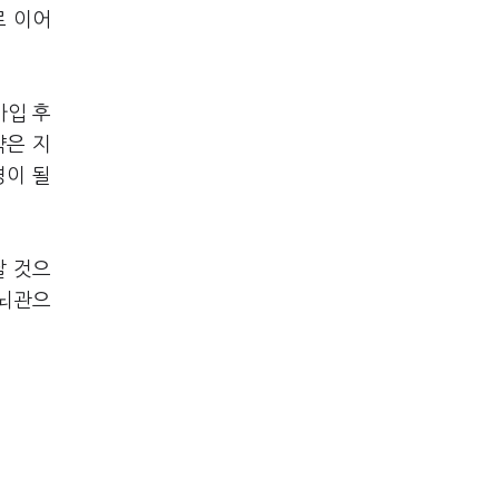
로 이어
가입 후
약은 지
경이 될
날 것으
 뇌관으