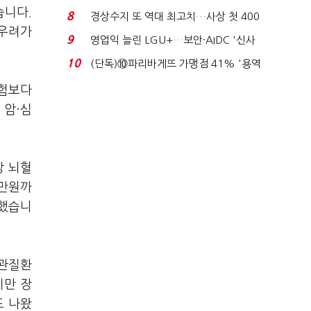
로이터에 성명...
습니다.
8
경상수지 또 역대 최고치…사상 첫 400
 우려가
억달러에 '3% 성...
9
영업익 늘린 LGU+…보안·AIDC '신사
업 드라이브'...
10
(단독)⑩파리바게뜨 가맹점 41% '용역
제빵기사 없어'…고...
보험보다
 암·심
상 뇌혈
0만원까
열했습니
혈관질환
지만 장
도 나왔