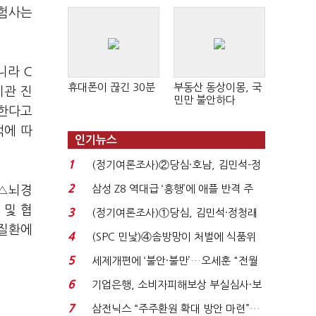
보험사는
니라 C
휴대폰이 끊긴 30분
부동산 동상이몽, 국
기관 진
민만 불안하다
연한다고
석에 따
인기뉴스
1
(정기여론조사)②당심·호남, 김민석-정
청래 '초접전'...
2
삼성 Z8 역대급 ‘흥행’에 애플 반격 주
 △뇌경
목…9월 ‘폴...
 및 협
3
(정기여론조사)①당심, 김민석·정청래
 질환에
'초접전'…대통령 ...
4
(SPC 민낯)④솜방망이 처벌에 식품위
생법 위반 반복...
5
세제개편에 ‘불안·불만’…오세훈 "전월
세 구하기 더 ...
6
기업은행, 소비자피해보상 부실심사·보
이스피싱 공시 ...
7
삼전닉스 “주주환원 확대 방안 마련”…