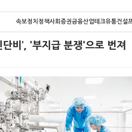
속보
정치
정책
사회
증권
금융
산업
테크
유통
건설
단비’, '부지급 분쟁'으로 번져