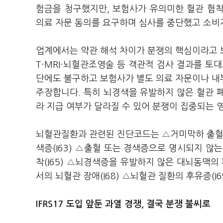
험금을 청구했지만, 보험사가 유의미한 혈관 협
의료 자문 동의를 요구하며 심사를 중단했고 소비
업계에서는 약관 해석 차이가 분쟁의 핵심이라고 
T·MRI·뇌혈관조영술 등 객관적 검사 결과를 토
단에도 불구하고 보험사가 별도 의료 자문이나 내
주장합니다. 특히 뇌경색을 유발하지 않은 혈관 폐쇄·
라 지급 여부가 달라질 수 있어 분쟁이 집중되는 
뇌혈관질환과 관련된 진단코드는 △거미막하 출혈(I6
색증(I63) △출혈 또는 경색증으로 명시되지 않는
착(I65) △뇌경색증을 유발하지 않은 대뇌동맥의 폐
서의 뇌혈관 장애(I68) △뇌혈관 질환의 후유증(I6
IFRS17 도입 앞둔 과열 경쟁, 결국 분쟁 불씨로