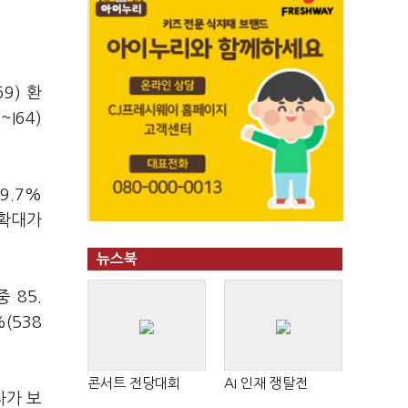
9) 환
I64)
9.7%
 확대가
뉴스북
 85.
(538
콘서트 전당대회
AI 인재 쟁탈전
자가 보