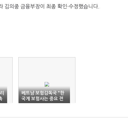
라 김의중 금융부장이 최종 확인·수정했습니다.
프리
베트남 보험감독국 "한
촉
국계 보험사는 중요 전
략 투자자"