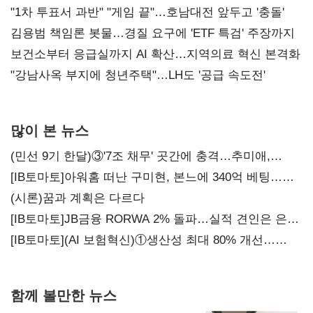
불복'
"1차 투표서 과반" "게임 끝"…호남대전 앞두고 '충돌'
김용범 책임론 봇물…경질 요구에 'ETF 특검' 주장까지
보건소부터 응급실까지 AI 확산…지역의료 혁신 본격화
"강남사옥 부지에 청년주택"…LH도 '공급 속도전'
많이 본 뉴스
(민선 9기 한달)③'7조 채무' 곳간에 충격…추미애,
20년만에 '비상재정' 선언 승부수
[IB토마토]아워홈 떠난 구미현, 본느에 340억 베팅…
가족 지배체제 구축
(시론)꿈과 계획은 다르다
[IB토마토]JB금융 RORWA 2% 돌파…실적 견인은 은행
아닌 캐피탈
[IB토마토](AI 보험혁신)①생산성 최대 80% 개선…
현실은 '실행 격차'
함께 볼만한 뉴스