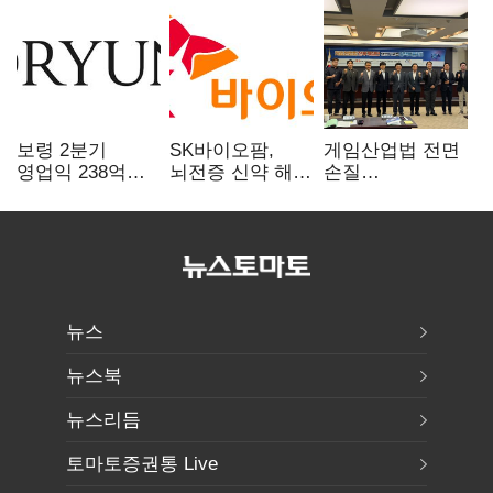
보령 2분기
SK바이오팜,
게임산업법 전면
영업익 238억…
뇌전증 신약 해외
손질
전년 대비 6.2%↓
흥행 발판…
공감대…"낡은
차세대 신약 개발
규제 걷고
속도
안전장치 촘촘히
해야"
뉴스
뉴스북
뉴스리듬
토마토증권통 Live