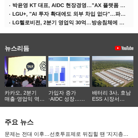
박윤영 KT 대표, AIDC 현장경영…"AX 플랫폼 핵심 인프라로 키운다"
LGU+, "AI 투자 확대에도 외부 차입 없다"…파주 AIDC 수익성 자신
LG헬로비전, 2분기 영업익 30억…방송침체에 교육용 단말 시장도 축소
뉴스리듬
카카오, 2분기
가입자 증가
배터리 3사, 호남
매출·영업익 역대
·AIDC 성장…
ESS 시장서
최대…에이전트
SKT 2분기 성장
‘격돌’
AI 수익화 관건
본궤도
주요 뉴스
문제는 전대 이후…선호투표제로 뒤집힐 땐 '지지층