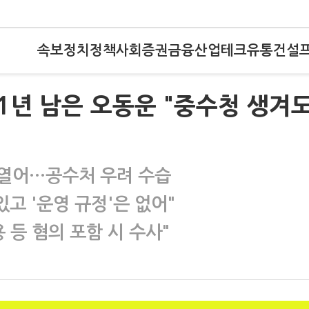
속보
정치
정책
사회
증권
금융
산업
테크
유통
건설
1년 남은 오동운 "중수청 생겨
 열어…공수처 우려 수습
고 '운영 규정'은 없어"
등 혐의 포함 시 수사"