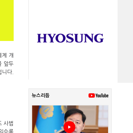
체계 개
을 앞두
겁니다.
뉴스리듬
도 사법
기일수록