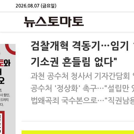
2026.08.07 (금요일)
검찰개혁 격동기…임기 
기소권 흔들림 없다"
과천 공수처 청사서 기자간담회
공수처 '정상화' 촉구…"설립만 있
법왜곡죄 국수본으로…"직권남용 