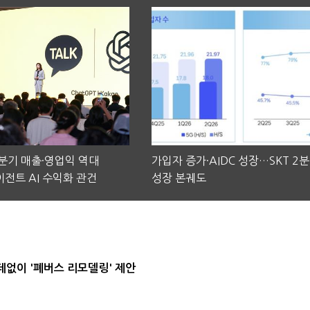
2분기 매출·영업익 역대
가입자 증가·AIDC 성장…SKT 2
전트 AI 수익화 관건
성장 본궤도
데없이 '폐버스 리모델링' 제안