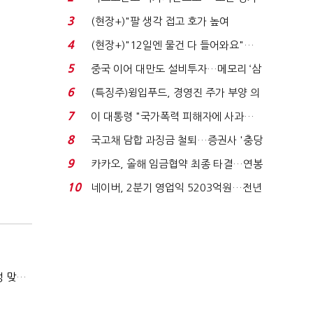
처분' 기준은 ...
3
(현장+)"팔 생각 접고 호가 높여
요"…'덜 똘똘한 한 채' 20...
4
(현장+)"12일엔 물건 다 들어와요"…
빈 매대 채우며 문 연 ...
5
중국 이어 대만도 설비투자…메모리 ‘삼
국전쟁’
6
(특징주)윙입푸드, 경영진 주가 부양 의
지에 상한가...
7
이 대통령 "국가폭력 피해자에 사과…
적극적 조사로 진...
8
국고채 담합 과징금 철퇴…증권사 '충당
금 폭탄' 우려...
9
카카오, 올해 임금협약 최종 타결…연봉
6.3% 인상·격려...
10
네이버, 2분기 영업익 5203억원…전년
비 0.2% 감소...
(마약범죄, 처벌에서 치료로)②(단독)"마약은 전염병…여성 맞춤형 재활과정 개발 중"