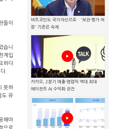
비트코인도 국가자산으로…'보관·평가·처
기관들이
분' 기준은 숙제
짚었습니
 한계입
필요하다
니다.
카카오, 2분기 매출·영업익 역대 최대…
지 못하
에이전트 AI 수익화 관건
금도 유
 응해야
결정으로