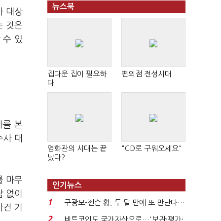
뉴스북
사 대상
는 것은
 수 있
집다운 집이 필요하
편의점 전성시대
다
사를 본
수사 대
영화관의 시대는 끝
"CD로 구워오세요"
.
났다?
를 마무
인기뉴스
남 없이
1
구광모-젠슨 황, 두 달 만에 또 만난다…
사건 기
로봇·AI 등 논...
2
비트코인도 국가자산으로…'보관·평가·