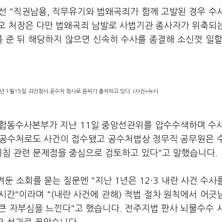
선 "직권남용, 직무유기와 법왜곡죄가 함께 고발된 경우 수
 오 처장은 다만 법왜곡죄 남발로 사법기관 종사자가 위축되
 준 뒤 해당하지 않으면 신속히 수사를 종결해 소신껏 일할
.
년 1월15일 과천청사 공수처 청사로 윤씨가 출석하고 있다. (사진=뉴시
경 합동수사본부가 지난 11일 중앙선관위를 압수수색하며 수
 "공수처로도 사건이 접수됐고 공수처법상 정무직 공무원은 
지침 관련 문제점을 중심으로 검토하고 있다"고 말했습니다
겨둔 소회를 묻는 질문엔 "지난 1년은 12·3 내란 사건 수사
시간"이라며 "(내란 사건에 관해) 적법 절차 원칙에서 어긋
큰 자부심을 느낀다"고 했습니다. 전주지법 판사 뇌물수수 