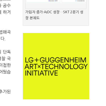
과 공수
게 하거
가입자 증가·AIDC 성장…SKT 2분기 성
장 본궤도
 법왜곡
다.
죄 단독
경찰 국
 이첩한
열어뒀습
 추가된