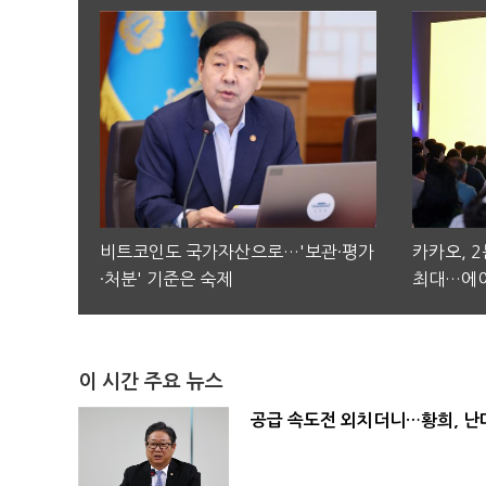
비트코인도 국가자산으로…'보관·평가
카카오, 
·처분' 기준은 숙제
최대…에이
이 시간 주요 뉴스
공급 속도전 외치더니…황희, 난