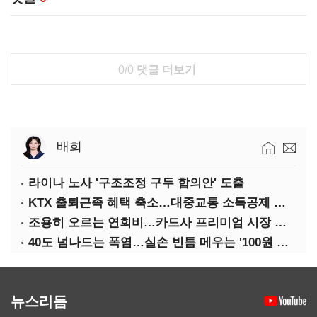
0/0
댓글 더보기
배희
라이나 노사 '구조조정 구두 합의안' 도출
KTX 출퇴근족 혜택 축소…대중교통 소득공제 개편
조용히 오르는 연회비…카드사 프리미엄 시장 정조준
40도 넘나드는 폭염…실손 빈틈 메우는 '100원 미니보험'
뉴스리듬