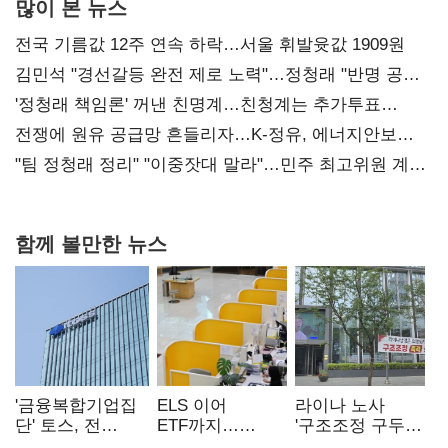
많이 본 뉴스
전국 기름값 12주 연속 하락…서울 휘발윳값 1909원
김민석 "경선갈등 완전 제로 노력"…정청래 "반명 공세
사과부터"
'정청래 책임론' 꺼낸 친명계…친청계는 추가투표
때리기
전쟁에 원유 공급망 흔들리자…K-정유, 에너지안보
핵심으로 재부상
"팀 정청래 정리" "이중잣대 말라"…민주 최고위원 계파
다툼 격화
함께 볼만한 뉴스
'금융복합기업집
ELS 이어
라이나 노사
단' 토스, 전
ETF까지…
'구조조정 구두
계열사 내부통제
고위험상품 판매
합의안' 도출