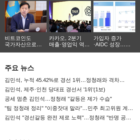
비트코인도
카카오, 2분기
가입자 증가
국가자산으로…'
매출·영업익 역대
·AIDC 성장…
보관·평가·처분'
최대…에이전트
SKT 2분기 성장
기준은 숙제
AI 수익화 관건
본궤도
주요 뉴스
김민석, 누적 45.42%로 경선 1위…정청래와 격차
0.86%p(2보)
김민석, 제주·인천 당대표 경선서 '1위'(1보)
공세 멈춘 김민석…정청래 "갈등은 제가 수습"
"팀 정청래 정리" "이중잣대 말라"…민주 최고위원 계파
다툼 격화
김민석 "경선갈등 완전 제로 노력"…정청래 "반명 공세
사과부터"