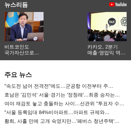
뉴스리듬
비트코인도
카카오, 2분기
국가자산으로…'
매출·영업익 역대
보관·평가·처분'
최대…에이전트
기준은 숙제
AI 수익화 관건
주요 뉴스
"속도전 넘어 전격전"에도…군공항 이전부터 주
52시간까지 '뇌관'
호남은 '김민석' 서울·경기는 '정청래'…최종 승자는
'안갯속'
여야 재검토 놓고 충돌하는 사이…선관위 "투표자 수
오차 당연"
"서울 등록임대 84%비아파트…아파트 규제와
달리해야"
황희, 사흘 만에 고개 숙였지만…'폐버스 청년주택'
후폭풍