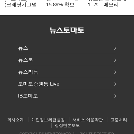
(크레딧시그널)
15.89% 확보…
‘LTA’…메모리
지엔씨에너지, AI
기업결합심사
3사, 2030년까지
데이터센터 타고
신청 예정
54조 선불 계약
외형 확대
뉴스
뉴스북
뉴스리듬
토마토증권통 Live
IB토마토
회사소개
개인정보취급방침
서비스 이용약관
고충처리
정정반론보도