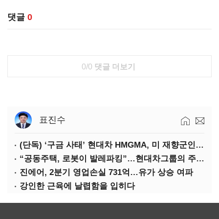
댓글
0
0/0
댓글 더보기
표진수
(단독) ‘구금 사태’ 현대차 HMGMA, 미 재향군인 채용 확대로 분위기 반전
“공동주택, 로봇이 발레파킹”…현대차그룹의 주차 실험
진에어, 2분기 영업손실 731억…유가 상승 여파
강인한 근육에 날렵함을 입히다