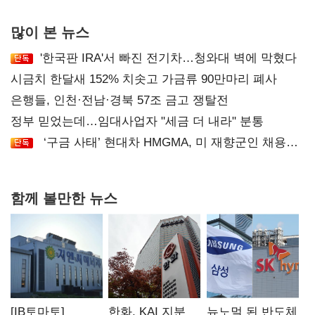
많이 본 뉴스
'한국판 IRA'서 빠진 전기차…청와대 벽에 막혔다
시금치 한달새 152% 치솟고 가금류 90만마리 폐사
은행들, 인천·전남·경북 57조 금고 쟁탈전
정부 믿었는데…임대사업자 "세금 더 내라" 분통
‘구금 사태’ 현대차 HMGMA, 미 재향군인 채용
확대로 분위기 반전
함께 볼만한 뉴스
[IB토마토]
한화, KAI 지분
뉴노멀 된 반도체