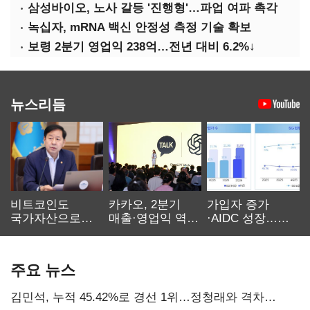
삼성바이오, 노사 갈등 '진행형'…파업 여파 촉각
녹십자, mRNA 백신 안정성 측정 기술 확보
보령 2분기 영업익 238억…전년 대비 6.2%↓
뉴스리듬
비트코인도
카카오, 2분기
가입자 증가
국가자산으로…'
매출·영업익 역대
·AIDC 성장…
보관·평가·처분'
최대…에이전트
SKT 2분기 성장
기준은 숙제
AI 수익화 관건
본궤도
주요 뉴스
김민석, 누적 45.42%로 경선 1위…정청래와 격차