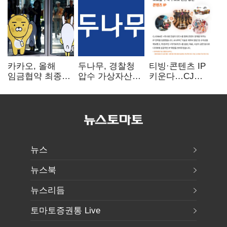
카카오, 올해
두나무, 경찰청
티빙·콘텐츠 IP
임금협약 최종
압수 가상자산
키운다…CJ
타결…연봉 6.3%
보관 맡는다…
ENM, 하반기
인상·격려금
커스터디 사업
글로벌 확장 가속
300만원
최종 낙찰
뉴스
뉴스북
뉴스리듬
토마토증권통 Live