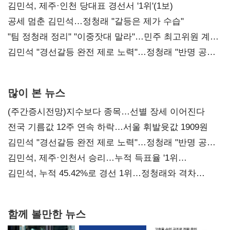
0.86%p(2보)
김민석, 제주·인천 당대표 경선서 '1위'(1보)
공세 멈춘 김민석…정청래 "갈등은 제가 수습"
"팀 정청래 정리" "이중잣대 말라"…민주 최고위원 계파
다툼 격화
김민석 "경선갈등 완전 제로 노력"…정청래 "반명 공세
사과부터"
많이 본 뉴스
(주간증시전망)지수보다 종목…선별 장세 이어진다
전국 기름값 12주 연속 하락…서울 휘발윳값 1909원
김민석 "경선갈등 완전 제로 노력"…정청래 "반명 공세
사과부터"
김민석, 제주·인천서 승리…누적 득표율 '1위
탈환'(종합)
김민석, 누적 45.42%로 경선 1위…정청래와 격차
0.86%p(2보)
함께 볼만한 뉴스