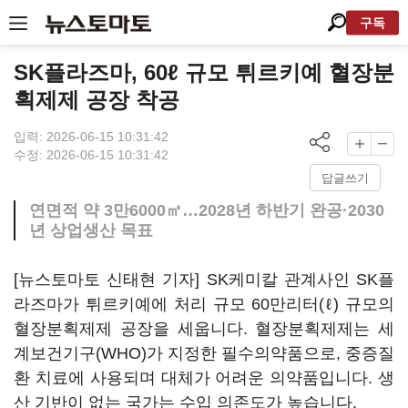
구독
SK플라즈마, 60ℓ 규모 튀르키예 혈장분
획제제 공장 착공
입력: 2026-06-15 10:31:42
수정: 2026-06-15 10:31:42
답글쓰기
연면적 약 3만6000㎡…2028년 하반기 완공·2030
년 상업생산 목표
[뉴스토마토 신태현 기자] SK케미칼 관계사인 SK플
라즈마가 튀르키예에 처리 규모 60만리터(ℓ) 규모의
혈장분획제제 공장을 세웁니다. 혈장분획제제는 세
계보건기구(WHO)가 지정한 필수의약품으로, 중증질
환 치료에 사용되며 대체가 어려운 의약품입니다. 생
산 기반이 없는 국가는 수입 의존도가 높습니다.