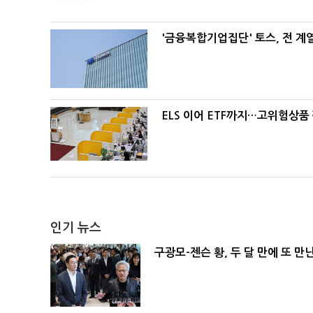
'금융복합기업집단' 토스, 전 
ELS 이어 ETF까지…고위험상품
인기 뉴스
구광모-젠슨 황, 두 달 만에 또 만