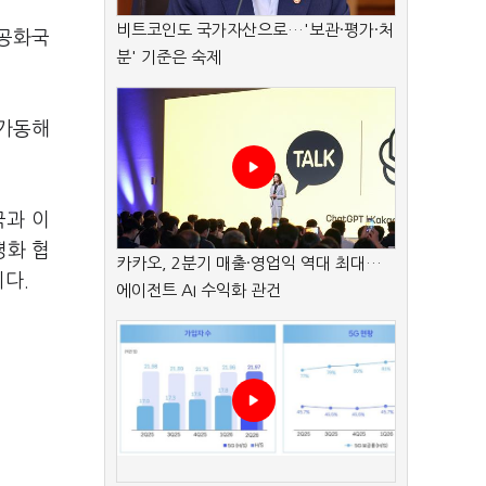
비트코인도 국가자산으로…'보관·평가·처
람공화국
분' 기준은 숙제
 가동해
국과 이
평화 협
카카오, 2분기 매출·영업익 역대 최대…
다.
에이전트 AI 수익화 관건