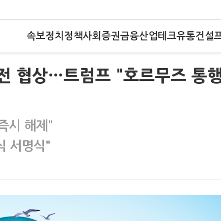
속보
정치
정책
사회
증권
금융
산업
테크
유통
건설
 종전 협상…트럼프 "호르무즈 통
 즉시 해제"
식 서명식"