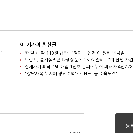
이 기자의 최신글
하
한 달 새 약 140원 급락…'역대급 엔저'에 원화 변곡점
트럼프, 폴리실리콘 파생상품에 15% 관세…"미 산업 재건
전세사기 피해주택 매입 1만호 돌파…누적 피해자 4만27
"강남사옥 부지에 청년주택"…LH도 '공급 속도전'