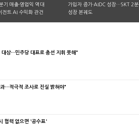
2분기 매출·영업익 역대
가입자 증가·AIDC 성장…SKT 2
전트 AI 수익화 관건
성장 본궤도
택' 대상…민주당 대표로 총선 지휘 못해"
사과…적극적 조사로 진실 밝혀야"
 협력 없으면 '공수표'