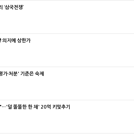
 ‘삼국전쟁’
양 의지에 상한가
가·처분' 기준은 숙제
"…'덜 똘똘한 한 채' 20억 키맞추기