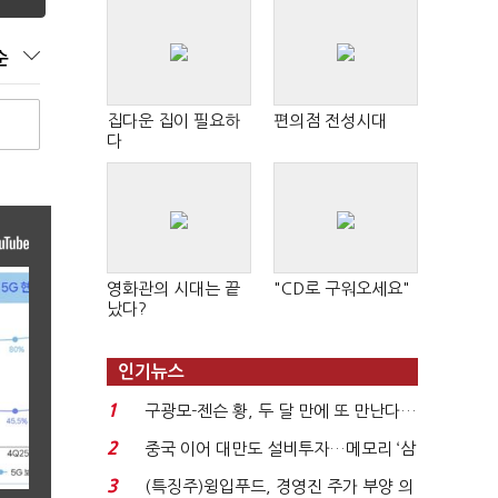
순
집다운 집이 필요하
편의점 전성시대
다
영화관의 시대는 끝
"CD로 구워오세요"
났다?
인기뉴스
1
구광모-젠슨 황, 두 달 만에 또 만난다…
로봇·AI 등 논...
2
중국 이어 대만도 설비투자…메모리 ‘삼
국전쟁’
3
(특징주)윙입푸드, 경영진 주가 부양 의