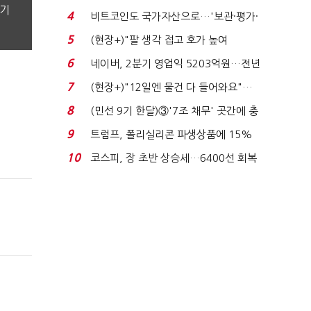
분기
지에 상한가...
4
비트코인도 국가자산으로…'보관·평가·
처분' 기준은 ...
5
(현장+)"팔 생각 접고 호가 높여
요"…'덜 똘똘한 한 채' 20...
6
네이버, 2분기 영업익 5203억원…전년
비 0.2% 감소...
7
(현장+)"12일엔 물건 다 들어와요"…
빈 매대 채우며 문 연 ...
8
(민선 9기 한달)③'7조 채무' 곳간에 충
격…추미애, 20년...
9
트럼프, 폴리실리콘 파생상품에 15%
관세…"미 산업 재건"...
10
코스피, 장 초반 상승세…6400선 회복
시도