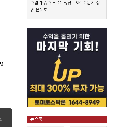
가입자 증가·AIDC 성장…SKT 2분기 성
장 본궤도
"
8명
뉴스북