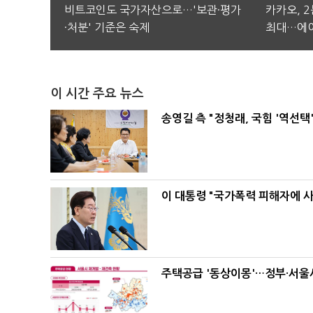
비트코인도 국가자산으로…'보관·평가
카카오, 
·처분' 기준은 숙제
최대…에이
이 시간 주요 뉴스
송영길 측 "정청래, 국힘 '역선
이 대통령 "국가폭력 피해자에 
주택공급 '동상이몽'…정부·서울시