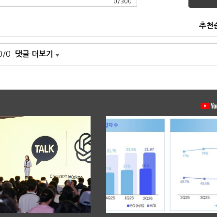
0
/
300
추천
0/0
댓글 더보기