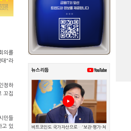
 회의를
행태"라
뉴스리듬
 인정하
고 꼬집
 시민들
하고 있
비트코인도 국가자산으로…'보관·평가·처