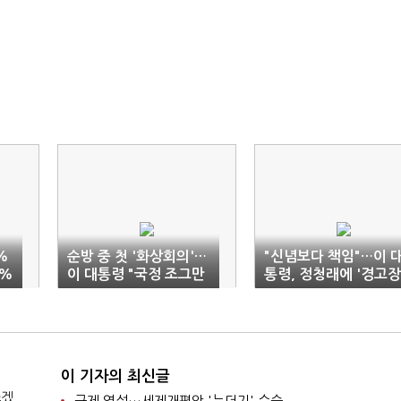
%
순방 중 첫 '화상회의'…
"신념보다 책임"…이 
7%
이 대통령 "국정 조그만
통령, 정청래에 '경고장
차질도 없게"
이 기자의 최신글
쓰겠
규제 역설…세제개편안 '누더기' 수순