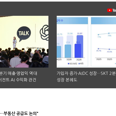
2분기 매출·영업익 역대
가입자 증가·AIDC 성장…SKT 2
전트 AI 수익화 관건
성장 본궤도
리…부동산 공급도 논의"