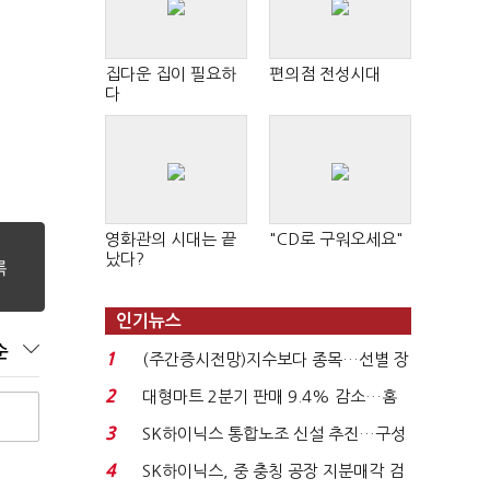
집다운 집이 필요하
편의점 전성시대
다
영화관의 시대는 끝
"CD로 구워오세요"
났다?
인기뉴스
순
1
(주간증시전망)지수보다 종목…선별 장
세 이어진다...
2
대형마트 2분기 판매 9.4% 감소…홈
플러스 사태 여파...
3
SK하이닉스 통합노조 신설 추진…구성
원간 성과급 불...
4
SK하이닉스, 중 충칭 공장 지분매각 검