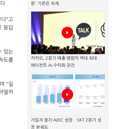
다.
분' 기준은 숙제
린다"고
로 응답
수 있는
카카오, 2분기 매출·영업익 역대 최대…
 속도를
에이전트 AI 수익화 관건
며 "일
 어떨까
가입자 증가·AIDC 성장…SKT 2분기 성
장 본궤도