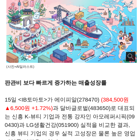
(사진=AI일러스트)
판관비 보다 빠르게 증가하는 매출성장률
15일 <IB토마토>가
에이피알(278470)
(384,500원
▲6,500원 +1.72%)
과
달바글로벌(483650)
로 대표되
는 신흥 K-뷰티 기업과 전통 강자인
아모레퍼시픽(09
0430)
과
LG생활건강(051900)
실적을 비교한 결과,
신흥 뷰티 기업의 경우 실적 고성장은 물론 높은 영업