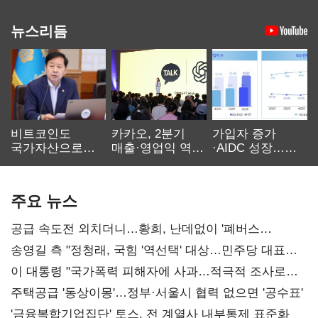
뉴스리듬
비트코인도
카카오, 2분기
가입자 증가
국가자산으로…'
매출·영업익 역대
·AIDC 성장…
보관·평가·처분'
최대…에이전트
SKT 2분기 성장
기준은 숙제
AI 수익화 관건
본궤도
주요 뉴스
공급 속도전 외치더니…황희, 난데없이 '폐버스
리모델링' 제안
송영길 측 "정청래, 국힘 '역선택' 대상…민주당 대표로
총선 지휘 못해"
이 대통령 "국가폭력 피해자에 사과…적극적 조사로
진실 밝혀야"
주택공급 '동상이몽'…정부·서울시 협력 없으면 '공수표'
'금융복합기업집단' 토스, 전 계열사 내부통제 표준화