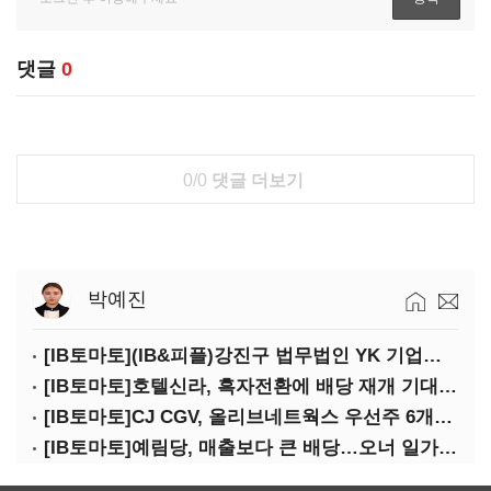
댓글
0
0/0
댓글 더보기
박예진
[IB토마토](IB&피플)강진구 법무법인 YK 기업거버넌스센터 센터장
[IB토마토]호텔신라, 흑자전환에 배당 재개 기대감…삼성생명도 웃을까
[IB토마토]CJ CGV, 올리브네트웍스 우선주 6개월 만에 상환…왜?
[IB토마토]예림당, 매출보다 큰 배당…오너 일가에 절반 간다