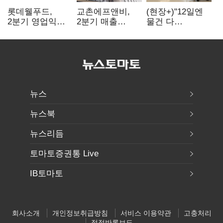
롯데웰푸드,
교촌에프앤비,
(현장+)"12일엔
2분기 영업익
2분기 매출
물건 다
89%↑…해외
1323억원…
들어와요"…빈
사업이 실적 견인
전년보다 4.9%↑
매대 채우며 문
연 홈플러스
뉴스
뉴스북
뉴스리듬
토마토증권통 Live
IB토마토
회사소개
개인정보취급방침
서비스 이용약관
고충처리
정정반론보도