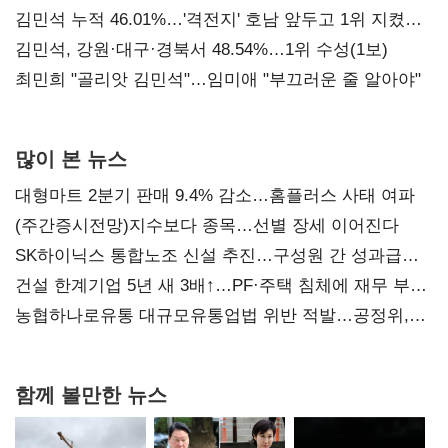
김민석 누적 46.01%…'격전지' 호남 앞두고 1위 지켰다
(2보)
김민석, 강원·대구·경북서 48.54%…1위 수성(1보)
최민희 "골리앗 김민석"…임미애 "부끄러운 줄 알아야"
많이 본 뉴스
대형마트 2분기 판매 9.4% 감소…홈플러스 사태 여파
(주간증시전망)지수보다 종목…선별 장세 이어진다
SK하이닉스 통합노조 신설 추진…구성원 간 성과급
불만 확산
건설 한계기업 5년 새 3배↑…PF·주택 침체에 재무 부담
확대
농협하나로유통 대규모유통업법 위반 적발…공정위,
과징금 4억6200만원 부과
함께 볼만한 뉴스