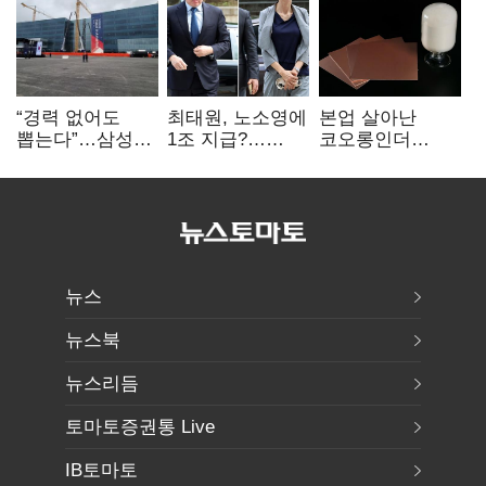
“경력 없어도
최태원, 노소영에
본업 살아난
뽑는다”…삼성
1조 지급?…
코오롱인더
·TSMC, 미
재상고 여부 주목
·HS효성…AI·
반도체 인재
배터리 소재로
쟁탈전
보폭 확대
뉴스
뉴스북
뉴스리듬
토마토증권통 Live
IB토마토