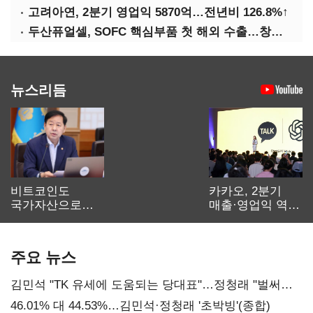
고려아연, 2분기 영업익 5870억…전년비 126.8%↑
두산퓨얼셀, SOFC 핵심부품 첫 해외 수출…창사 이래 최대 규모
뉴스리듬
비트코인도
카카오, 2분기
국가자산으로…'
매출·영업익 역대
보관·평가·처분'
최대…에이전트
기준은 숙제
AI 수익화 관건
주요 뉴스
김민석 "TK 유세에 도움되는 당대표"…정청래 "벌써
대표된 양 당직 배분"
46.01% 대 44.53%…김민석·정청래 '초박빙'(종합)