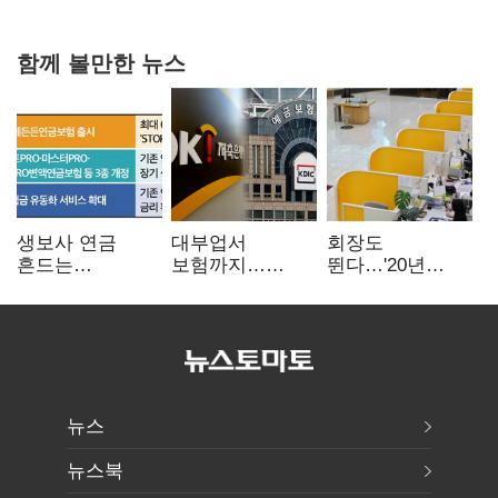
확대로 분위기 반전
함께 볼만한 뉴스
생보사 연금
대부업서
회장도
흔드는
보험까지…
뛴다…'20년
'증시변동성·
OK금융,
신한' vs '청라
장수리스크'
종합금융그룹
하나' 인천시금고
퍼즐 맞춘다
정면승부
뉴스
뉴스북