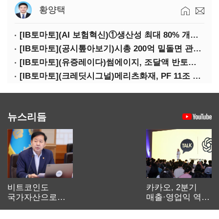
황양택
[IB토마토](AI 보험혁신)①생산성 최대 80% 개선…현실은 '실행 격차'
[IB토마토](공시톺아보기)시총 200억 밑돌면 관리종목…상폐 피하려면
[IB토마토](유증레이다)썸에이지, 조달액 반토막…시총 200억 못 넘으면 철회
[IB토마토](크레딧시그널)메리츠화재, PF 11조 노출…부동산 사업성 저하 우려
뉴스리듬
비트코인도
카카오, 2분기
국가자산으로…'
매출·영업익 역대
보관·평가·처분'
최대…에이전트
기준은 숙제
AI 수익화 관건