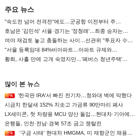
주요 뉴스
"속도전 넘어 전격전"에도…군공항 이전부터 주
52시간까지 '뇌관'
호남은 '김민석' 서울·경기는 '정청래'…최종 승자는
'안갯속'
여야 재검토 놓고 충돌하는 사이…선관위 "투표자 수
오차 당연"
"서울 등록임대 84%비아파트…아파트 규제와
달리해야"
황희, 사흘 만에 고개 숙였지만…'폐버스 청년주택'
후폭풍
많이 본 뉴스
'한국판 IRA'서 빠진 전기차…청와대 벽에 막혔다
시금치 한달새 152% 치솟고 가금류 90만마리 폐사
LX세미콘, 첫 차량용 MCU 양산 돌입…현대차·기아에
공급
은행들, 인천·전남·경북 57조 금고 쟁탈전
‘구금 사태’ 현대차 HMGMA, 미 재향군인 채용