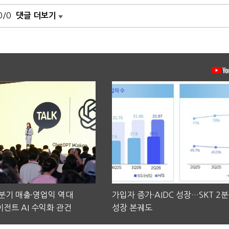
0/0
댓글 더보기
2분기 매출·영업익 역대
가입자 증가·AIDC 성장…SKT 2
전트 AI 수익화 관건
성장 본궤도