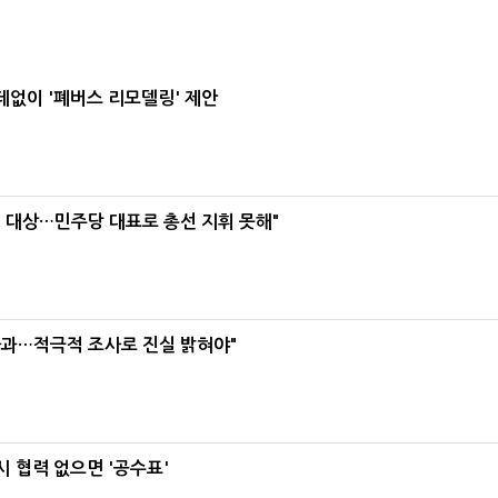
데없이 '폐버스 리모델링' 제안
택' 대상…민주당 대표로 총선 지휘 못해"
사과…적극적 조사로 진실 밝혀야"
 협력 없으면 '공수표'