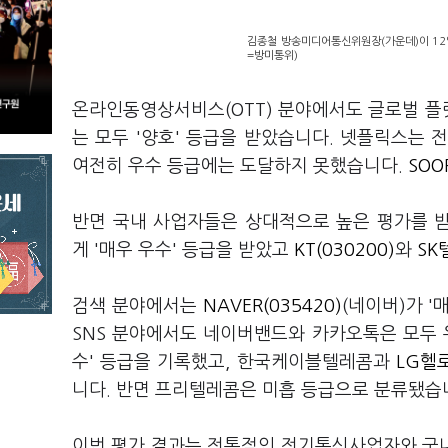
김종철 방송미디어통신위원장(가운데)이 12
=방미통위)
온라인동영상서비스(OTT) 분야에서도 글로벌 플
는 모두 '양호' 등급을 받았습니다. 넷플릭스는 
여전히 우수 등급에는 도달하지 못했습니다.
SOO
반면 국내 사업자들은 상대적으로 높은 평가를 
게 '매우 우수' 등급을 받았고
KT(030200)
와
SK
검색 분야에서는
NAVER(035420)
(네이버)가 '
SNS 분야에서도 네이버밴드와 카카오톡은 모두 
수' 등급을 기록했고, 한국케이블텔레콤과
LG헬로
니다. 반면 프리텔레콤은 미흡 등급으로 분류됐습
이번 평가 결과는 전통적인 전기통신사업자와 국