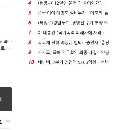
요"…'덜 똘똘한 한 채' 20...
4
(현장+)"12일엔 물건 다 들어와요"…
빈 매대 채우며 문 연 ...
5
중국 이어 대만도 설비투자…메모리 ‘삼
국전쟁’
6
(특징주)윙입푸드, 경영진 주가 부양 의
지에 상한가...
7
이 대통령 "국가폭력 피해자에 사과…
적극적 조사로 진...
티빙 첫 분기 흑자…"2031년까지 KBO 독점, 웨이브 합병도 속도"
8
국고채 담합 과징금 철퇴…증권사 '충당
박윤영 KT 대표, AIDC 현장경영…"AX 플랫폼 핵심 인프라로 키운다"
금 폭탄' 우려...
9
카카오, 올해 임금협약 최종 타결…연봉
6.3% 인상·격려...
10
네이버, 2분기 영업익 5203억원…전년
비 0.2% 감소...
순