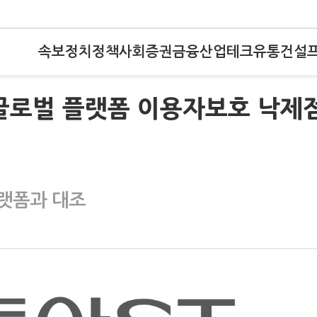
속보
정치
정책
사회
증권
금융
산업
테크
유통
건설
…글로벌 플랫폼 이용자보호 낙제
플랫폼과 대조