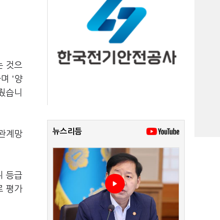
는 것으
며 '양
이뤘습니
뉴스리듬
회관계망
위 등급
로 평가