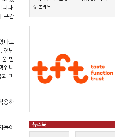
장 본궤도
됩니다.
하 구간
 있다고
, 전년
기술 발
설명입니
응과 피
 적용하
뉴스북
업자들이