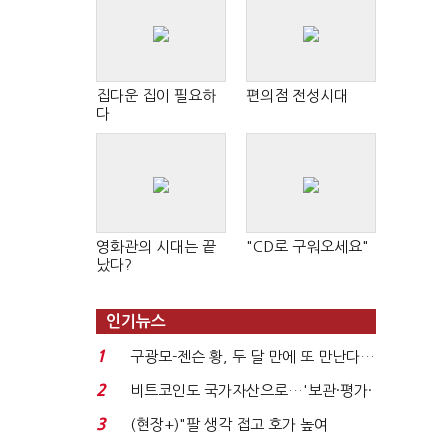
집다운 집이 필요하
편의점 전성시대
다
영화관의 시대는 끝
"CD로 구워오세요"
났다?
인기뉴스
1
구광모-젠슨 황, 두 달 만에 또 만난다…
로봇·AI 등 논...
2
비트코인도 국가자산으로…'보관·평가·
처분' 기준은 ...
3
(현장+)"팔 생각 접고 호가 높여