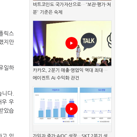
비트코인도 국가자산으로…'보관·평가·처
분' 기준은 숙제
넷플릭스
승했지만
 유일하
카카오, 2분기 매출·영업익 역대 최대…
에이전트 AI 수익화 관건
습니다.
매우 우
 받았습
하고 있
가입자 증가·AIDC 성장…SKT 2분기 성