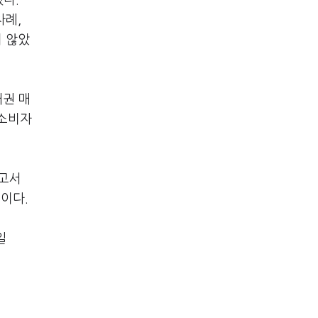
다.
차례,
지 않았
채권 매
 소비자
보고서
이다.
일