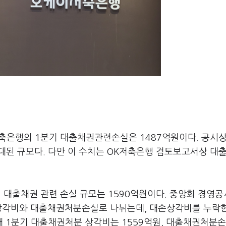
축은행의 1분기 대출채권관련손실은 1487억원이다. 공시
배 확대된 규모다. 다만 이 수치는 OK저축은행 검토보고서상 대
 대출채권 관련 손실 규모는 1590억원이다. 중앙회 경영
손상각비와 대출채권처분손실로 나뉘는데, 대손상각비를 누락
 1분기 대출채권처분 상각비는 1559억원, 대출채권처분