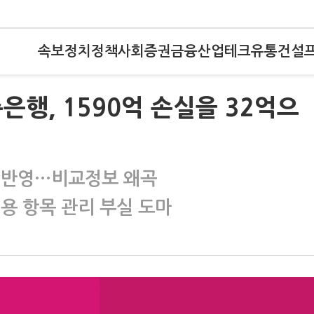
속보
정치
정책
사회
증권
금융
산업
테크
유통
건설
축은행, 1590억 손실을 32억으
도 반영…비교정보 왜곡
용 항목 관리 부실 도마