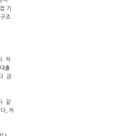
성이
접 기
 구조
. 저
 대출
. 금
. 같
다, 저