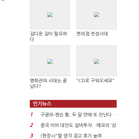
집다운 집이 필요하
편의점 전성시대
다
영화관의 시대는 끝
"CD로 구워오세요"
났다?
인기뉴스
1
구광모-젠슨 황, 두 달 만에 또 만난다…
로봇·AI 등 논...
2
중국 이어 대만도 설비투자…메모리 ‘삼
국전쟁’
3
(현장+)"팔 생각 접고 호가 높여