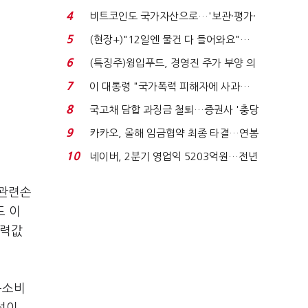
요"…'덜 똘똘한 한 채' 20...
4
비트코인도 국가자산으로…'보관·평가·
처분' 기준은 ...
5
(현장+)"12일엔 물건 다 들어와요"…
빈 매대 채우며 문 연 ...
6
(특징주)윙입푸드, 경영진 주가 부양 의
지에 상한가...
7
이 대통령 "국가폭력 피해자에 사과…
적극적 조사로 진...
8
국고채 담합 과징금 철퇴…증권사 '충당
금 폭탄' 우려...
9
카카오, 올해 임금협약 최종 타결…연봉
6.3% 인상·격려...
10
네이버, 2분기 영업익 5203억원…전년
비 0.2% 감소...
권관련손
도 이
입력값
융소비