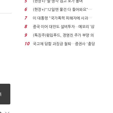
5
(현장+)"팔 생각 접고 호가 높여
요"…'덜 똘똘한 한 채' 20...
6
(현장+)"12일엔 물건 다 들어와요"…
빈 매대 채우며 문 연 ...
7
이 대통령 "국가폭력 피해자에 사과…
적극적 조사로 진...
8
중국 이어 대만도 설비투자…메모리 ‘삼
국전쟁’
9
(특징주)윙입푸드, 경영진 주가 부양 의
지에 상한가...
10
국고채 담합 과징금 철퇴…증권사 '충당
금 폭탄' 우려...