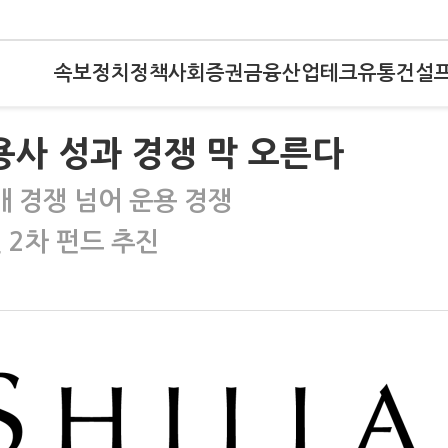
속보
정치
정책
사회
증권
금융
산업
테크
유통
건설
사 성과 경쟁 막 오른다
 경쟁 넘어 운용 경쟁
 2차 펀드 추진