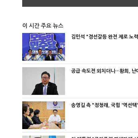
이 시간 주요 뉴스
김민석 "경선갈등 완전 제로 노력
공급 속도전 외치더니…황희, 난
송영길 측 "정청래, 국힘 '역선