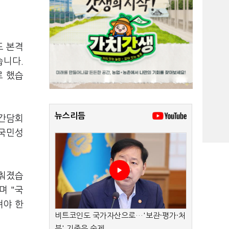
도 본격
습니다.
로 했습
뉴스리듬
 간담회
 국민성
맞춰졌습
며 "국
려야 한
비트코인도 국가자산으로…'보관·평가·처
분' 기준은 숙제