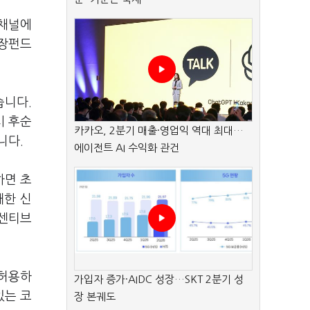
 채널에
성장펀드
습니다.
시 후순
카카오, 2분기 매출·영업익 역대 최대…
니다.
에이전트 AI 수익화 관건
하면 초
대한 신
인센티브
 허용하
가입자 증가·AIDC 성장…SKT 2분기 성
있는 코
장 본궤도