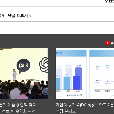
추천
0/0
댓글 더보기
2분기 매출·영업익 역대
가입자 증가·AIDC 성장…SKT 2
전트 AI 수익화 관건
성장 본궤도