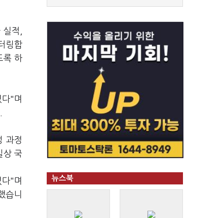
 실적,
니터링합
도록 하
있다"며
.
정 과정
실상 국
뉴스북
없다"며
말했습니