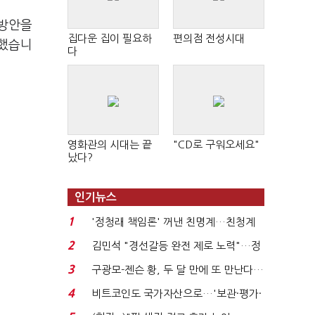
 방안을
집다운 집이 필요하
편의점 전성시대
부했습니
다
영화관의 시대는 끝
"CD로 구워오세요"
났다?
인기뉴스
1
'정청래 책임론' 꺼낸 친명계…친청계
는 추가투표 때리기...
2
김민석 "경선갈등 완전 제로 노력"…정
청래 "반명 공세 사...
3
구광모-젠슨 황, 두 달 만에 또 만난다…
로봇·AI 등 논...
4
비트코인도 국가자산으로…'보관·평가·
처분' 기준은 ...