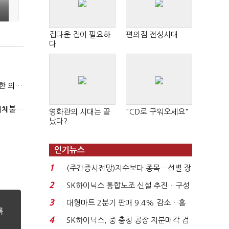
집다운 집이 필요하
편의점 전성시대
다
국방부, 역대 참모총장 사관학교 통합 재검토 요구에 "다양한 의견 수렴해 합리적 시스템 만들 것"
"첨단전력 획득제도 패러다임 전환…상생 생태계 조성해 대체불가 K-방산 도약"
영화관의 시대는 끝
"CD로 구워오세요"
났다?
인기뉴스
1
(주간증시전망)지수보다 종목…선별 장
세 이어진다...
2
SK하이닉스 통합노조 신설 추진…구성
원간 성과급 불...
3
대형마트 2분기 판매 9.4% 감소…홈
플러스 사태 여파...
4
SK하이닉스, 중 충칭 공장 지분매각 검