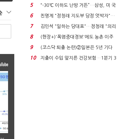
토?…“확정된 바...
5
“-30℃ 이하도 난방 거뜬”…삼성, 미 국
순
립연구소와 개...
6
친명계 "정청래 지도부 당정 엇박자"…
친청계 "신천지 오...
7
김민석 "일하는 당대표"…정청래 "의리
가 제일 중요"...
8
(현장+)'폭염중대경보'에도 농촌 이주
노동자는 강행군…'야...
9
(코스닥 퇴출 논란)②일본은 5년 기다
려주는데 우리는 ...
10
지출이 수입 앞지른 건강보험…1분기 3
조8989억 적자...