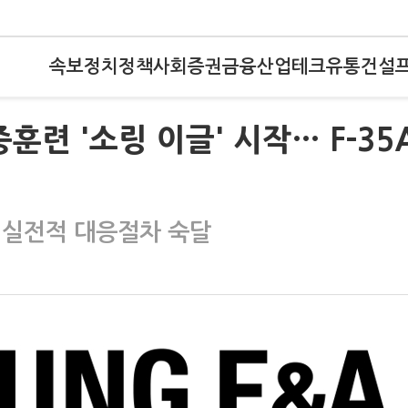
속보
정치
정책
사회
증권
금융
산업
테크
유통
건설
훈련 '소링 이글' 시작… F-35
…실전적 대응절차 숙달