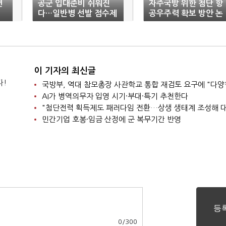
련
공군 입대준비 쉬워진
자주국방 위한 첨단 항
다…일반병 선발 점수제
공우주력 확보 방안 논
폐지
의
이 기자의 최신글
다!
AI가 병역의무자 입영 시기·부대·특기 추천한다
민간기업 호봉·임금 산정에 군 복무기간 반영
0
/
300