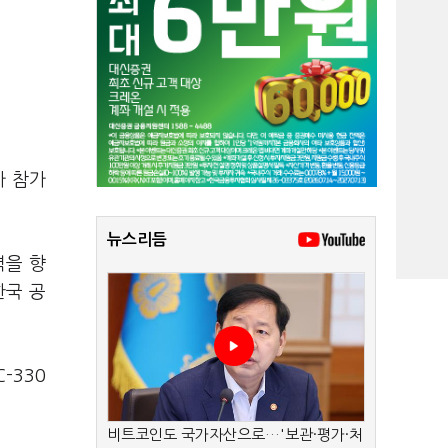
가 참가
뉴스리듬
력을 향
한국 공
C-330
비트코인도 국가자산으로…'보관·평가·처