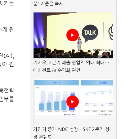
전시키는
분' 기준은 숙제
하게 됩
AI),
카카오, 2분기 매출·영업익 역대 최대…
없이 진
에이전트 AI 수익화 관건
공중전력
 임무를
가입자 증가·AIDC 성장…SKT 2분기 성
장 본궤도