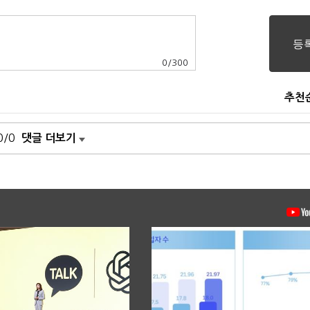
0
/
300
추천
0/0
댓글 더보기