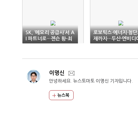
SK, ‘메모리 공급사’서 A
로보틱스·에너지·첨단
I 파트너로…젠슨 황-최
재까지…두산·엔비디
태원 밀월 강화
‘AI 동맹’
이명신
안녕하세요. 뉴스토마토 이명신 기자입니다.
뉴스북