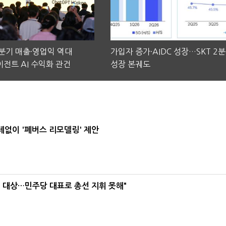
2분기 매출·영업익 역대
가입자 증가·AIDC 성장…SKT 2
전트 AI 수익화 관건
성장 본궤도
데없이 '폐버스 리모델링' 제안
택' 대상…민주당 대표로 총선 지휘 못해"