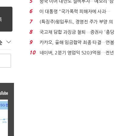
5
중국 이어 대만도 설비투자…메모리 ‘삼
국전쟁’
6
이 대통령 "국가폭력 피해자에 사과…
적극적 조사로 진...
7
(특징주)윙입푸드, 경영진 주가 부양 의
지에 상한가...
8
국고채 담합 과징금 철퇴…증권사 '충당
금 폭탄' 우려...
9
카카오, 올해 임금협약 최종 타결…연봉
순
6.3% 인상·격려...
10
네이버, 2분기 영업익 5203억원…전년
비 0.2% 감소...