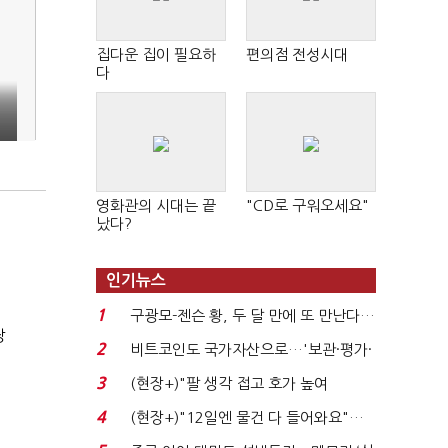
집다운 집이 필요하
편의점 전성시대
다
영화관의 시대는 끝
"CD로 구워오세요"
났다?
인기뉴스
1
구광모-젠슨 황, 두 달 만에 또 만난다…
장
로봇·AI 등 논...
2
비트코인도 국가자산으로…'보관·평가·
처분' 기준은 ...
3
(현장+)"팔 생각 접고 호가 높여
요"…'덜 똘똘한 한 채' 20...
4
(현장+)"12일엔 물건 다 들어와요"…
빈 매대 채우며 문 연 ...