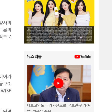
 양사의
실트론의
종적으로
뉴스리듬
 이어가
 70.
약(SP
비트코인도 국가자산으로…'보관·평가·처
게 되면
분' 기준은 숙제