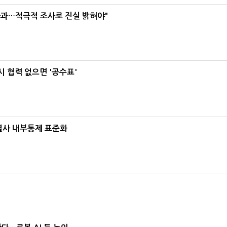
사과…적극적 조사로 진실 밝혀야"
 협력 없으면 '공수표'
계열사 내부통제 표준화