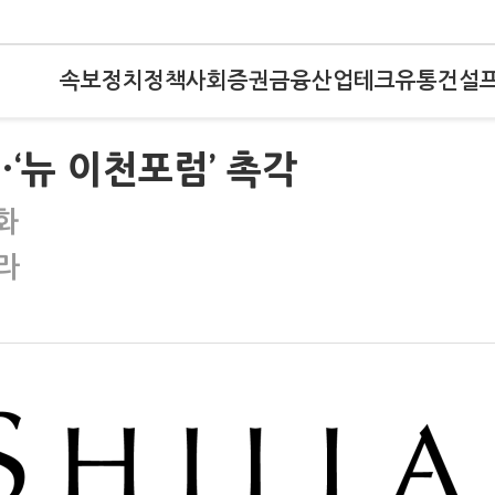
속보
정치
정책
사회
증권
금융
산업
테크
유통
건설
…‘뉴 이천포럼’ 촉각
화
라