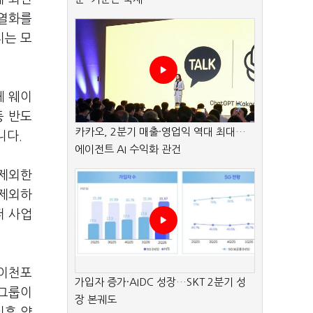
계열화를
지는 모
체 웨이
등 반도
카카오, 2분기 매출·영업익 역대 최대…
니다.
에이전트 AI 수익화 관건
 제외한
 제외하
퍼 사업
 이천포
가입자 증가·AIDC 성장…SKT 2분기 성
K그룹이
장 본궤도
이후 양