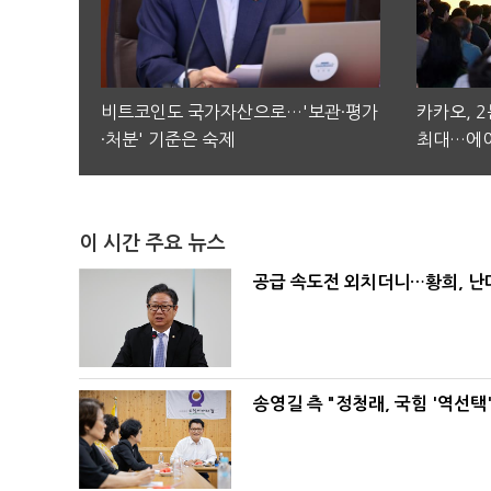
비트코인도 국가자산으로…'보관·평가
카카오, 
·처분' 기준은 숙제
최대…에이
이 시간 주요 뉴스
공급 속도전 외치더니…황희, 난
송영길 측 "정청래, 국힘 '역선