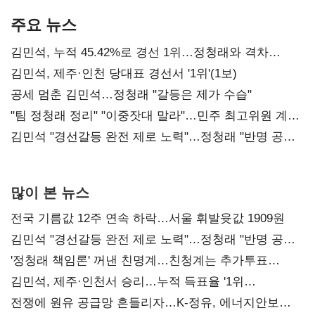
기준은 숙제
AI 수익화 관건
본궤도
주요 뉴스
김민석, 누적 45.42%로 경선 1위…정청래와 격차
0.86%p(2보)
김민석, 제주·인천 당대표 경선서 '1위'(1보)
공세 멈춘 김민석…정청래 "갈등은 제가 수습"
"팀 정청래 정리" "이중잣대 말라"…민주 최고위원 계파
다툼 격화
김민석 "경선갈등 완전 제로 노력"…정청래 "반명 공세
사과부터"
많이 본 뉴스
전국 기름값 12주 연속 하락…서울 휘발윳값 1909원
김민석 "경선갈등 완전 제로 노력"…정청래 "반명 공세
사과부터"
'정청래 책임론' 꺼낸 친명계…친청계는 추가투표
때리기
김민석, 제주·인천서 승리…누적 득표율 '1위
탈환'(종합)
전쟁에 원유 공급망 흔들리자…K-정유, 에너지안보