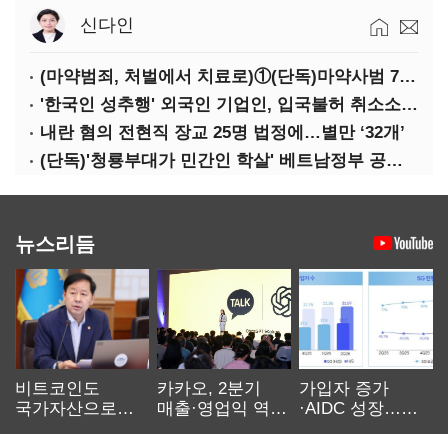
신다인
(마약범죄, 처벌에서 치료로)①(단독)마약사범 7400명 시대, 담장 안 '치료 혁명'…광주교도소의 도전
'한국인 성추행' 외국인 기업인, 입국불허 취소소송 '패'
내란 혐의 전현직 장교 25명 법정에…별만 ‘32개’
(단독)'청룡부대가 민간인 학살' 베트남정부 공문 첫 확인
뉴스리듬
비트코인도
카카오, 2분기
가입자 증가
국가자산으로…'
매출·영업익 역대
·AIDC 성장…
보관·평가·처분'
최대…에이전트
SKT 2분기 성장