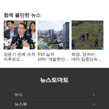
핵심으로 재부상
함께 볼만한 뉴스
장윤기 은폐·조작
'FDI 실적
해경, 양귀비·
이후로도
10%'·'개발현안
대마 집중단속…
정보유출·
산적'…
4개월 동안
내부비위…경찰
인천경제청장
249명 검거
신뢰는 어디에
구원투수 찾기
뉴스
뉴스북