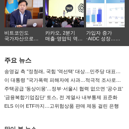
비트코인도
카카오, 2분기
가입자 증가
국가자산으로…'
매출·영업익 역대
·AIDC 성장…
보관·평가·처분'
최대…에이전트
SKT 2분기 성장
기준은 숙제
AI 수익화 관건
본궤도
주요 뉴스
송영길 측 "정청래, 국힘 '역선택' 대상…민주당 대표로
총선 지휘 못해"
이 대통령 "국가폭력 피해자에 사과…적극적 조사로
진실 밝혀야"
주택공급 '동상이몽'…정부·서울시 협력 없으면 '공수표'
'금융복합기업집단' 토스, 전 계열사 내부통제 표준화
ELS 이어 ETF까지…고위험상품 판매 제동 걸린 은행
많이 본 뉴스