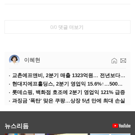
0/0
댓글 더보기
이혜현
교촌에프앤비, 2분기 매출 1323억원… 전년보다 4.9%↑
현대지에프홀딩스, 2분기 영업익 15.6%↑…500억 규모 자사주 매입
롯데쇼핑, 백화점 호조에 2분기 영업익 121% 급증
과징금 '폭탄' 맞은 쿠팡…상장 5년 만에 최대 손실
뉴스리듬