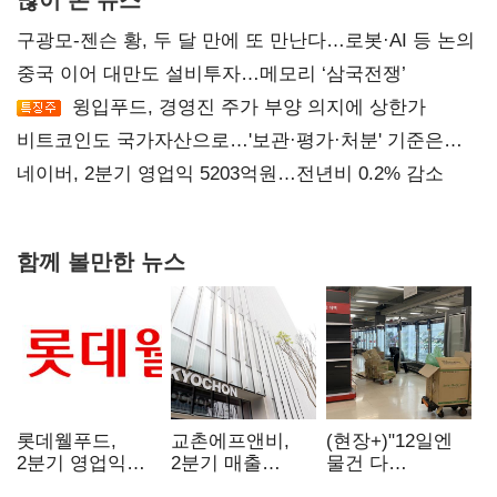
구광모-젠슨 황, 두 달 만에 또 만난다…로봇·AI 등 논의
중국 이어 대만도 설비투자…메모리 ‘삼국전쟁’
윙입푸드, 경영진 주가 부양 의지에 상한가
비트코인도 국가자산으로…'보관·평가·처분' 기준은
숙제
네이버, 2분기 영업익 5203억원…전년비 0.2% 감소
함께 볼만한 뉴스
롯데웰푸드,
교촌에프앤비,
(현장+)"12일엔
2분기 영업익
2분기 매출
물건 다
89%↑…해외
1323억원…
들어와요"…빈