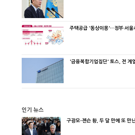
주택공급 '동상이몽'…정부·서울시
'금융복합기업집단' 토스, 전 
인기 뉴스
구광모-젠슨 황, 두 달 만에 또 만