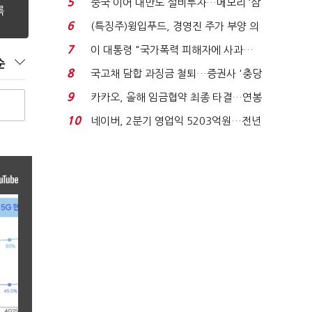
5
중국 이어 대만도 설비투자…메모리 ‘삼
국전쟁’
6
(특징주)윙입푸드, 경영진 주가 부양 의
지에 상한가...
7
이 대통령 "국가폭력 피해자에 사과…
순
적극적 조사로 진...
8
국고채 담합 과징금 철퇴…증권사 '충당
금 폭탄' 우려...
9
카카오, 올해 임금협약 최종 타결…연봉
6.3% 인상·격려...
10
네이버, 2분기 영업익 5203억원…전년
비 0.2% 감소...