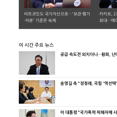
비트코인도 국가자산으로…'보관·평가
카카오, 
·처분' 기준은 숙제
최대…에이
이 시간 주요 뉴스
공급 속도전 외치더니…황희, 난
송영길 측 "정청래, 국힘 '역선
이 대통령 "국가폭력 피해자에 