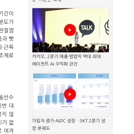
 기간이
수분도가
 관절염
증과 뻣
과 근육
보조제로
카카오, 2분기 매출·영업익 역대 최대…
에이전트 AI 수익화 관건
운동선수
이번 대
렇지 않
가입자 증가·AIDC 성장…SKT 2분기 성
이가 없
장 본궤도
로 여겨