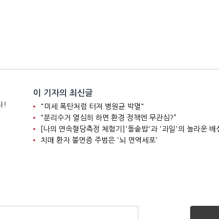
이 기자의 최신글
다!
"미세 폭탄처럼 터져 병원균 박멸"
“분리수거 열심히 하면 환경 정책엔 무관심?”
[나의 연속혈당측정 체험기]'돌솥밥'과 '과일'의 놀라운 배
치매 환자 불면증 주범은 '뇌 면역세포'