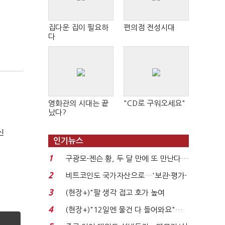
집다운 집이 필요하
편의점 전성시대
다
영화관의 시대는 끝
"CD로 구워오세요"
났다?
신
인기뉴스
1
구광모-젠슨 황, 두 달 만에 또 만난다…
로봇·AI 등 논...
2
비트코인도 국가자산으로…'보관·평가·
처분' 기준은 ...
3
(현장+)"팔 생각 접고 호가 높여
요"…'덜 똘똘한 한 채' 20...
4
(현장+)"12일엔 물건 다 들어와요"…
빈 매대 채우며 문 연 ...