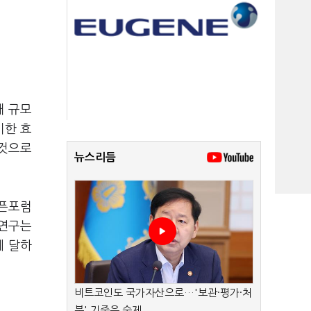
대 규모
미한 효
 것으로
뉴스리듬
오픈포럼
번 연구는
에 달하
비트코인도 국가자산으로…'보관·평가·처
분' 기준은 숙제