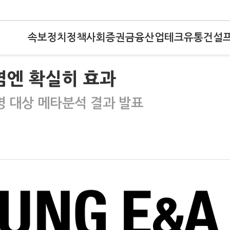
속보
정치
정책
사회
증권
금융
산업
테크
유통
건설
염엔 확실히 효과
명 대상 메타분석 결과 발표