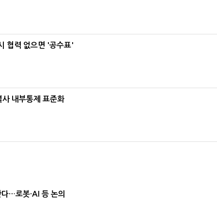
 협력 없으면 '공수표'
계열사 내부통제 표준화
난다…로봇·AI 등 논의