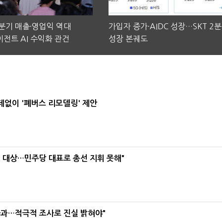
2분기 매출·영업익 역대
가입자 증가·AIDC 성장…SKT 2
전트 AI 수익화 관건
성장 본궤도
데없이 '폐버스 리모델링' 제안
택' 대상…민주당 대표로 총선 지휘 못해"
사과…적극적 조사로 진실 밝혀야"