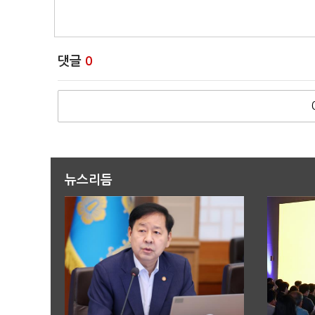
댓글
0
뉴스리듬