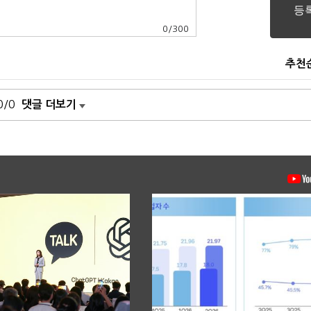
0
/
300
추천
0/0
댓글 더보기