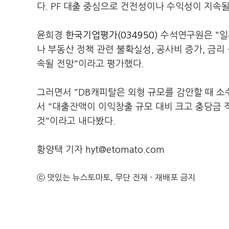
다. PF 대출 중심으로 건전성이나 수익성이 지속될
윤희경
한국기업평가(034950)
수석연구원은 "일
나 부동산 정책 관련 불확실성, 공사비 증가, 금리
속될 전망"이라고 평가했다.
그러면서 "DB캐피탈은 외형 규모를 감안할 때 소
서 "대출잔액이 이익창출 규모 대비 크고 충당금 
것"이라고 내다봤다.
황양택 기자 hyt@etomato.com
ⓒ 맛있는 뉴스토마토, 무단 전재 - 재배포 금지