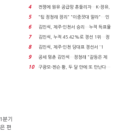
는 추가투표 때리기...
4
전쟁에 원유 공급망 흔들리자…K-정유,
에너지안보 핵심...
5
"팀 정청래 정리" "이중잣대 말라"…민
주 최고위원 계파 다...
6
김민석, 제주·인천서 승리…누적 득표율
'1위 탈환'(종합)...
7
김민석, 누적 45.42%로 경선 1위…정
청래와 격차 0.86%p(...
8
김민석, 제주·인천 당대표 경선서 '1
위'(1보)...
9
공세 멈춘 김민석…정청래 "갈등은 제
가 수습"
10
구광모-젠슨 황, 두 달 만에 또 만난다…
로봇·AI 등 논...
 1분기
은 편