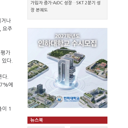
가입자 증가·AIDC 성장…SKT 2분기 성
장 본궤도
되거나
, 요주
용평가
 있다.
른다.
.7%에
출이 1
뉴스북