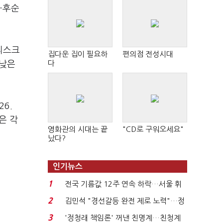
·후순
리스크
집다운 집이 필요하
편의점 전성시대
다
 낮은
6.
은 각
영화관의 시대는 끝
"CD로 구워오세요"
났다?
인기뉴스
1
전국 기름값 12주 연속 하락…서울 휘
발윳값 1909원...
2
김민석 "경선갈등 완전 제로 노력"…정
청래 "반명 공세 사...
3
'정청래 책임론' 꺼낸 친명계…친청계