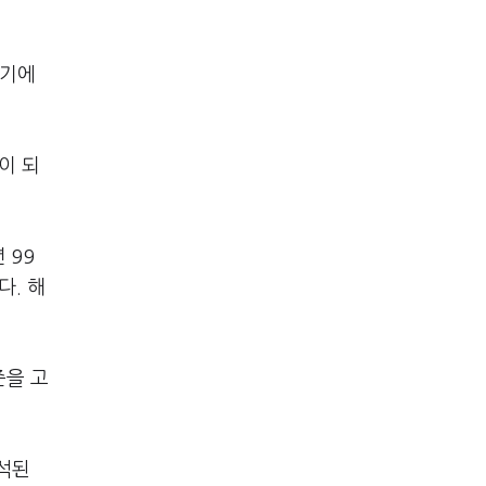
분기에
이 되
 99
다. 해
준을 고
석된