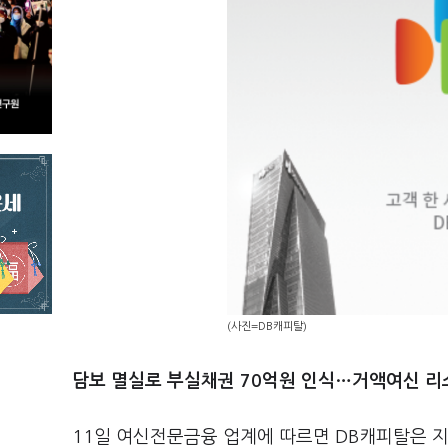
(사진=DB캐피탈)
담보 멸실로 부실채권 70억원 인식…거액여신 리
11일 여신전문금융 업계에 따르면 DB캐피탈은 지