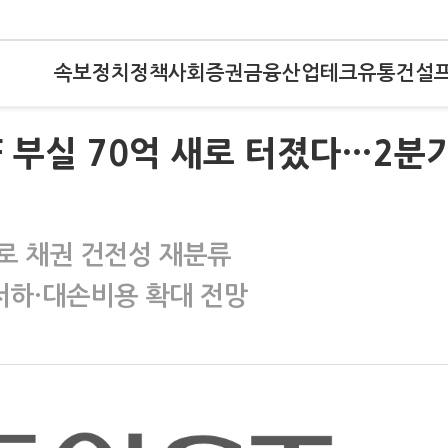
속보
정치
정책
사회
증권
금융
산업
테크
유통
건설
PF 부실 70억 새로 터졌다…2분
로 채권 건전성 재분류
저하·대손비용 확대 전망