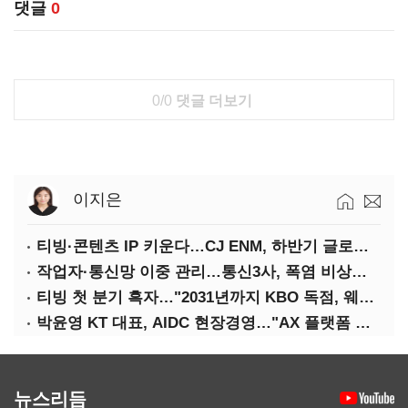
댓글
0
0/0
댓글 더보기
이지은
티빙·콘텐츠 IP 키운다…CJ ENM, 하반기 글로벌 확장 가속
작업자·통신망 이중 관리…통신3사, 폭염 비상대응 돌입
티빙 첫 분기 흑자…"2031년까지 KBO 독점, 웨이브 합병도 속도"
박윤영 KT 대표, AIDC 현장경영…"AX 플랫폼 핵심 인프라로 키운다"
뉴스리듬