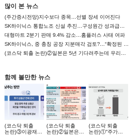
많이 본 뉴스
(주간증시전망)지수보다 종목…선별 장세 이어진다
SK하이닉스 통합노조 신설 추진…구성원간 성과급
불만 확산
대형마트 2분기 판매 9.4% 감소…홈플러스 사태 여파
SK하이닉스, 중 충칭 공장 지분매각 검토?…“확정된 바
없어”
(코스닥 퇴출 논란)②일본은 5년 기다려주는데 우리는
당장 퇴출?…시간만으론 부족한 코스닥 구하기
함께 볼만한 뉴스
(코스닥 퇴출
(코스닥 퇴출
(코스닥 퇴출
논란)③이광재
논란)②일본은
논란)①"주가