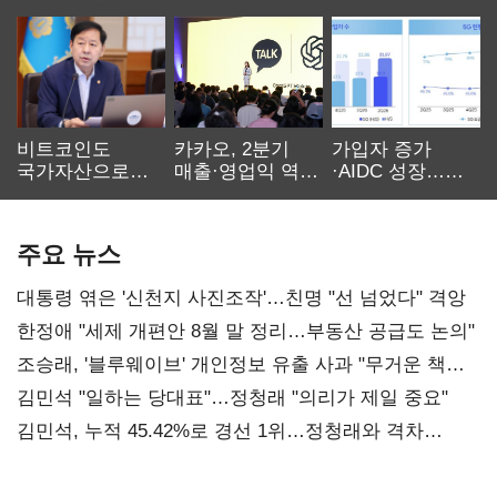
비트코인도
카카오, 2분기
가입자 증가
국가자산으로…'
매출·영업익 역대
·AIDC 성장…
보관·평가·처분'
최대…에이전트
SKT 2분기 성장
기준은 숙제
AI 수익화 관건
본궤도
주요 뉴스
대통령 엮은 '신천지 사진조작'…친명 "선 넘었다" 격앙
한정애 "세제 개편안 8월 말 정리…부동산 공급도 논의"
조승래, '블루웨이브' 개인정보 유출 사과 "무거운 책임
통감"
김민석 "일하는 당대표"…정청래 "의리가 제일 중요"
김민석, 누적 45.42%로 경선 1위…정청래와 격차
0.86%p(2보)