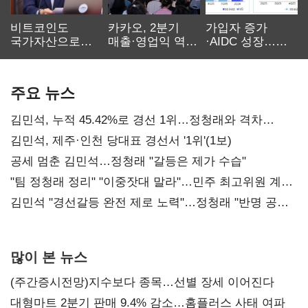
비트코인도
카카오, 2분기
가입자 증가
국가자산으로…'
매출·영업익 역대
·AIDC 성장…
보관·평가·처분'
최대…에이전트
SKT 2분기 성장
기준은 숙제
AI 수익화 관건
본궤도
주요 뉴스
김민석, 누적 45.42%로 경선 1위…정청래와 격차
0.86%p(2보)
김민석, 제주·인천 당대표 경선서 '1위'(1보)
공세 멈춘 김민석…정청래 "갈등은 제가 수습"
"팀 정청래 정리" "이중잣대 말라"…민주 최고위원 계파
다툼 격화
김민석 "경선갈등 완전 제로 노력"…정청래 "반명 공세
사과부터"
많이 본 뉴스
(주간증시전망)지수보다 종목…선별 장세 이어진다
대형마트 2분기 판매 9.4% 감소…홈플러스 사태 여파