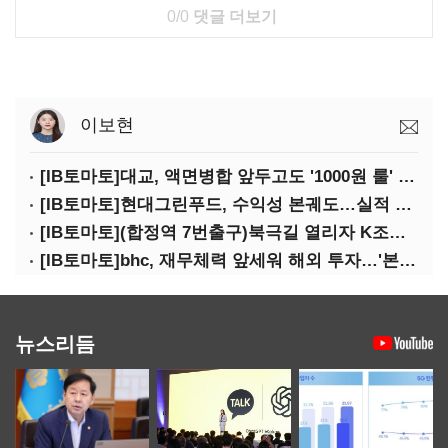
0/0
댓글 더보기
이보현
[IB토마토]대교, 액면병합 앞두고도 '1000원 룰' 경고장…상장유지 시험대
[IB토마토]현대그린푸드, 수익성 본궤도…실적 개선에 주주환원까지
[IB토마토](합정역 7번출구)북극길 열리자 K조선 뜬다
[IB토마토]bhc, 재무체력 앞세워 해외 투자…'본게임' 속도
뉴스리듬