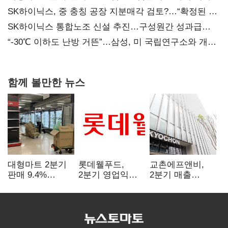
SK하이닉스, 중 충칭 공장 지분매각 검토?…“확정된 바
없어”
SK하이닉스 통합노조 신설 추진…구성원간 성과급
불만 확산
“-30℃ 이하도 난방 거뜬”…삼성, 미 국립연구소와 개발
협력
함께 볼만한 뉴스
대형마트 2분기
롯데웰푸드,
교촌에프앤비,
판매 9.4%
2분기 영업익
2분기 매출
감소…홈플러스
89%↑…해외
1323억원…
사태 여파
사업이 실적 견인
전년보다 4.9%↑