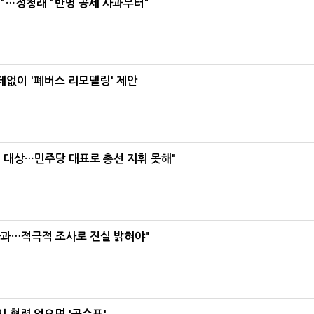
"…정청래 "반명 공세 사과부터"
데없이 '폐버스 리모델링' 제안
택' 대상…민주당 대표로 총선 지휘 못해"
사과…적극적 조사로 진실 밝혀야"