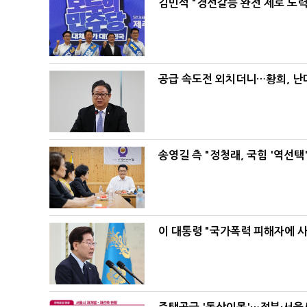
김민석 "경선갈등 완전 제로 노력
공급 속도전 외치더니…황희, 난
송영길 측 "정청래, 국힘 '역선
이 대통령 "국가폭력 피해자에 