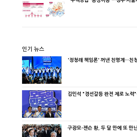
주택공급 '동상이몽'…정부·서울시
인기 뉴스
'정청래 책임론' 꺼낸 친명계…친
김민석 "경선갈등 완전 제로 노력"
구광모-젠슨 황, 두 달 만에 또 만