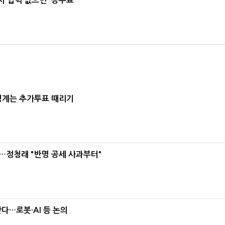
 협력 없으면 '공수표'
청계는 추가투표 때리기
…정청래 "반명 공세 사과부터"
난다…로봇·AI 등 논의