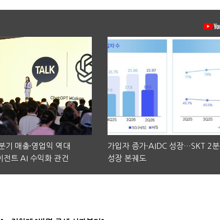
2분기 매출·영업익 역대
가입자 증가·AIDC 성장…SKT 2
전트 AI 수익화 관건
성장 본궤도