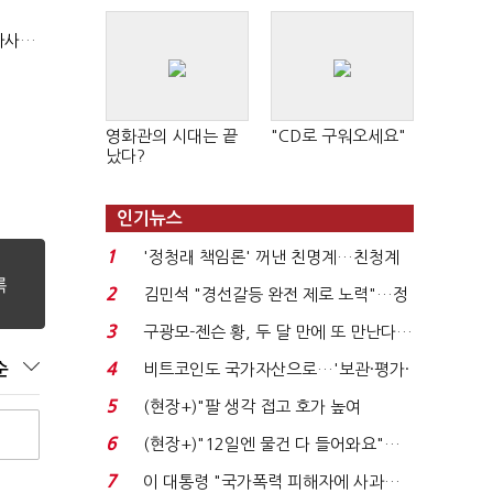
현대지에프홀딩스, 2분기 영업익 15.6%↑…500억 규모 자사주 매입
영화관의 시대는 끝
"CD로 구워오세요"
났다?
인기뉴스
1
'정청래 책임론' 꺼낸 친명계…친청계
는 추가투표 때리기...
2
김민석 "경선갈등 완전 제로 노력"…정
청래 "반명 공세 사...
3
구광모-젠슨 황, 두 달 만에 또 만난다…
로봇·AI 등 논...
4
순
비트코인도 국가자산으로…'보관·평가·
처분' 기준은 ...
5
(현장+)"팔 생각 접고 호가 높여
요"…'덜 똘똘한 한 채' 20...
6
(현장+)"12일엔 물건 다 들어와요"…
빈 매대 채우며 문 연 ...
7
이 대통령 "국가폭력 피해자에 사과…