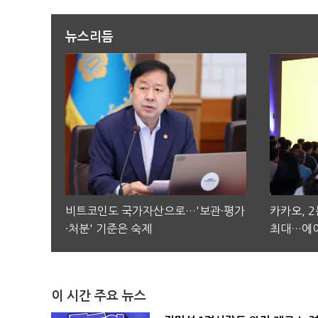
뉴스리듬
비트코인도 국가자산으로…'보관·평가
카카오, 
·처분' 기준은 숙제
최대…에이
이 시간 주요 뉴스