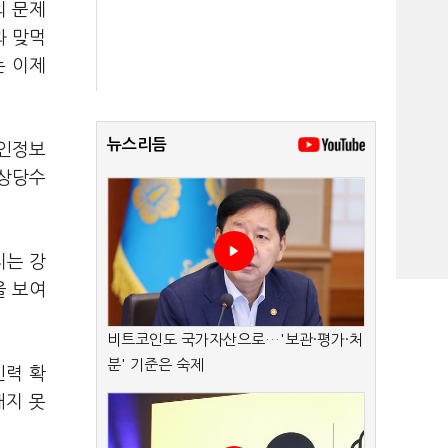
의 문제
과 맞먹
는 이제
뉴스리듬
개인정보
 상당수
지는 강
을 보여
비트코인도 국가자산으로…'보관·평가·처
분' 기준은 숙제
인력 확
내지 못