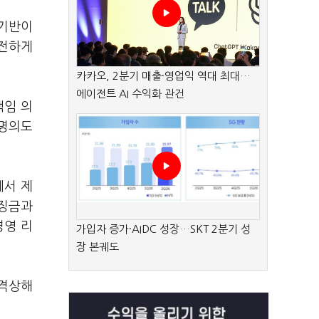
 기반이
안전하게
카카오, 2분기 매출·영업익 역대 최대…
에이전트 AI 수익화 관건
책임 의
 명의도
에서 제
과징금과
경영 리
가입자 증가·AIDC 성장…SKT 2분기 성
장 본궤도
 격상해