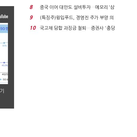
적극적 조사로 진...
8
중국 이어 대만도 설비투자…메모리 ‘삼
국전쟁’
9
(특징주)윙입푸드, 경영진 주가 부양 의
지에 상한가...
10
국고채 담합 과징금 철퇴…증권사 '충당
금 폭탄' 우려...
분기