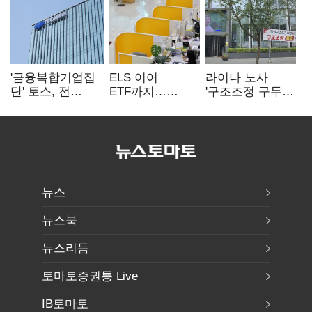
'금융복합기업집
ELS 이어
라이나 노사
단' 토스, 전
ETF까지…
'구조조정 구두
계열사 내부통제
고위험상품 판매
합의안' 도출
표준화
제동 걸린 은행
뉴스
뉴스북
뉴스리듬
토마토증권통 Live
IB토마토