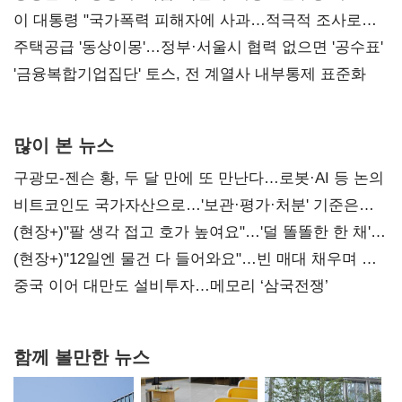
총선 지휘 못해"
이 대통령 "국가폭력 피해자에 사과…적극적 조사로
진실 밝혀야"
주택공급 '동상이몽'…정부·서울시 협력 없으면 '공수표'
'금융복합기업집단' 토스, 전 계열사 내부통제 표준화
많이 본 뉴스
구광모-젠슨 황, 두 달 만에 또 만난다…로봇·AI 등 논의
비트코인도 국가자산으로…'보관·평가·처분' 기준은
숙제
(현장+)"팔 생각 접고 호가 높여요"…'덜 똘똘한 한 채'
20억 키맞추기
(현장+)"12일엔 물건 다 들어와요"…빈 매대 채우며 문
연 홈플러스
중국 이어 대만도 설비투자…메모리 ‘삼국전쟁’
함께 볼만한 뉴스