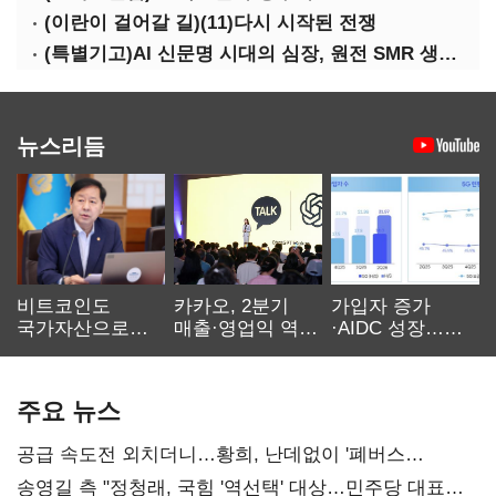
(이란이 걸어갈 길)(11)다시 시작된 전쟁
(특별기고)AI 신문명 시대의 심장, 원전 SMR 생태계 복원의 마지막 골든타임을 붙잡아라
뉴스리듬
비트코인도
카카오, 2분기
가입자 증가
국가자산으로…'
매출·영업익 역대
·AIDC 성장…
보관·평가·처분'
최대…에이전트
SKT 2분기 성장
기준은 숙제
AI 수익화 관건
본궤도
주요 뉴스
공급 속도전 외치더니…황희, 난데없이 '폐버스
리모델링' 제안
송영길 측 "정청래, 국힘 '역선택' 대상…민주당 대표로