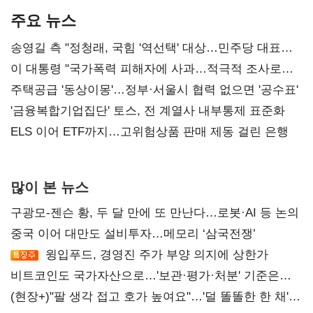
주요 뉴스
송영길 측 "정청래, 국힘 '역선택' 대상…민주당 대표로
총선 지휘 못해"
이 대통령 "국가폭력 피해자에 사과…적극적 조사로
진실 밝혀야"
주택공급 '동상이몽'…정부·서울시 협력 없으면 '공수표'
'금융복합기업집단' 토스, 전 계열사 내부통제 표준화
ELS 이어 ETF까지…고위험상품 판매 제동 걸린 은행
많이 본 뉴스
구광모-젠슨 황, 두 달 만에 또 만난다…로봇·AI 등 논의
중국 이어 대만도 설비투자…메모리 ‘삼국전쟁’
윙입푸드, 경영진 주가 부양 의지에 상한가
비트코인도 국가자산으로…'보관·평가·처분' 기준은
숙제
(현장+)"팔 생각 접고 호가 높여요"…'덜 똘똘한 한 채'