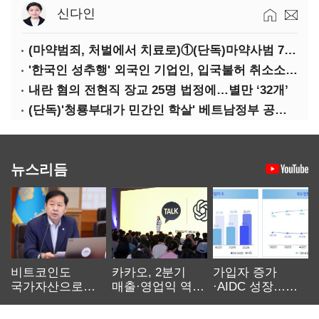
신다인
(마약범죄, 처벌에서 치료로)①(단독)마약사범 7400명 시대, 담장 안 '치료 혁명'…광주교도소의 도전
'한국인 성추행' 외국인 기업인, 입국불허 취소소송 '패'
내란 혐의 전현직 장교 25명 법정에…별만 ‘32개’
(단독)'청룡부대가 민간인 학살' 베트남정부 공문 첫 확인
뉴스리듬
비트코인도
카카오, 2분기
가입자 증가
국가자산으로…'
매출·영업익 역대
·AIDC 성장…
보관·평가·처분'
최대…에이전트
SKT 2분기 성장
기준은 숙제
AI 수익화 관건
본궤도