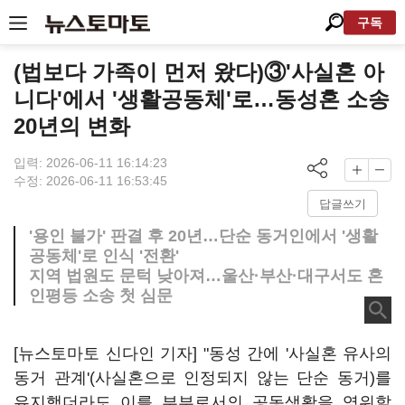
구독
(법보다 가족이 먼저 왔다)③'사실혼 아
니다'에서 '생활공동체'로…동성혼 소송
20년의 변화
입력: 2026-06-11 16:14:23
수정: 2026-06-11 16:53:45
답글쓰기
'용인 불가' 판결 후 20년…단순 동거인에서 '생활
공동체'로 인식 '전환'
지역 법원도 문턱 낮아져…울산·부산·대구서도 혼
인평등 소송 첫 심문
[뉴스토마토 신다인 기자] "동성 간에 '사실혼 유사의
동거 관계'(사실혼으로 인정되지 않는 단순 동거)를
유지했더라도 이를 부부로서의 공동생활을 영위할