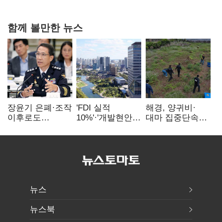
20억 키맞추기
함께 볼만한 뉴스
장윤기 은폐·조작
'FDI 실적
해경, 양귀비·
이후로도
10%'·'개발현안
대마 집중단속…
정보유출·
산적'…
4개월 동안
내부비위…경찰
인천경제청장
249명 검거
신뢰는 어디에
구원투수 찾기
뉴스
뉴스북